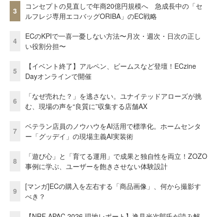
コンセプトの見直しで年商20億円規模へ 急成長中の「セ
3
ルフレジ専用エコバッグORIBA」のEC戦略
ECのKPIで一喜一憂しない方法〜月次・週次・日次の正し
4
い役割分担〜
【イベント終了】アルペン、ビームスなど登壇！ECzine
5
Dayオンラインで開催
「なぜ売れた？」を逃さない。ユナイテッドアローズが挑
6
む、現場の声を“良質に”収集する店舗AX
ベテラン店員のノウハウをAI活用で標準化。ホームセンタ
7
ー「グッデイ」の現場主義AI実装術
「遊び心」と「育てる運用」で成果と独自性を両立！ZOZO
8
事例に学ぶ、ユーザーを飽きさせない体験設計
[マンガ]ECの購入を左右する「商品画像」、何から撮影す
9
べき？
【NRF APAC 2026 現地レポート】逸見光次郎氏が読み解