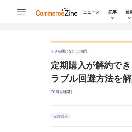
ニュース
記事
連
今さら聞けないEC知識
定期購入が解約でき
ラブル回避方法を解
EC研究所
[著]
定期購入