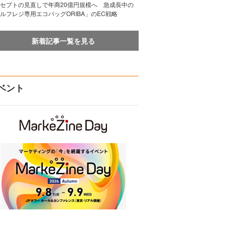
セプトの見直しで年商20億円規模へ 急成長中の
ルフレジ専用エコバッグORIBA」のEC戦略
新着記事一覧を見る
ベント