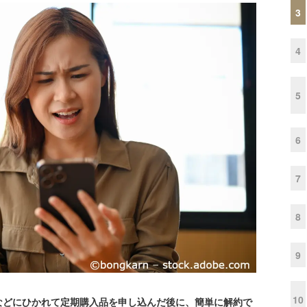
3
4
5
6
7
8
9
10
どにひかれて定期購入品を申し込んだ後に、簡単に解約で