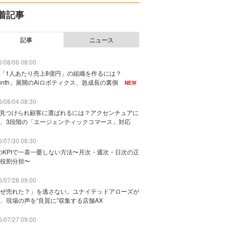
着記事
記事
ニュース
/08/06 08:00
で「1人あたり売上8億円」の組織を作るには？
unth」展開のAiロボティクス、急成長の裏側
NEW
/08/04 08:30
に見つけられ顧客に選ばれるには？アクセンチュアに
、3段階の「エージェンティックコマース」対応
/07/30 08:30
のKPIで一喜一憂しない方法〜月次・週次・日次の正
役割分担〜
/07/28 09:00
ぜ売れた？」を逃さない。ユナイテッドアローズが
、現場の声を“良質に”収集する店舗AX
/07/27 09:00