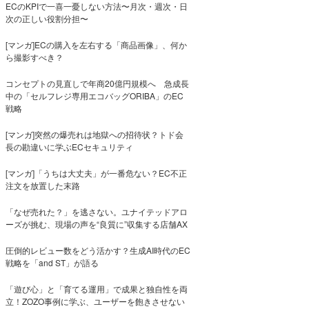
ECのKPIで一喜一憂しない方法〜月次・週次・日
次の正しい役割分担〜
[マンガ]ECの購入を左右する「商品画像」、何か
ら撮影すべき？
コンセプトの見直しで年商20億円規模へ 急成長
中の「セルフレジ専用エコバッグORIBA」のEC
戦略
[マンガ]突然の爆売れは地獄への招待状？トド会
長の勘違いに学ぶECセキュリティ
[マンガ]「うちは大丈夫」が一番危ない？EC不正
注文を放置した末路
「なぜ売れた？」を逃さない。ユナイテッドアロ
ーズが挑む、現場の声を“良質に”収集する店舗AX
圧倒的レビュー数をどう活かす？生成AI時代のEC
戦略を「and ST」が語る
「遊び心」と「育てる運用」で成果と独自性を両
立！ZOZO事例に学ぶ、ユーザーを飽きさせない