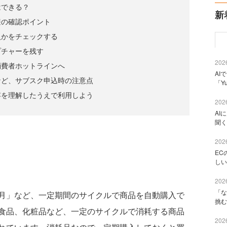
はできる？
新
避の確認ポイント
入かをチェックする
プチャーを残す
2026
消費者ホットラインへ
AI
など、サブスク申込時の注意点
「Y
容を理解したうえで利用しよう
2026
AI
聞く
2026
EC
しい
2026
「な
月」など、一定期間のサイクルで商品を自動購入で
挑む
食品、化粧品など、一定のサイクルで消耗する商品
2026