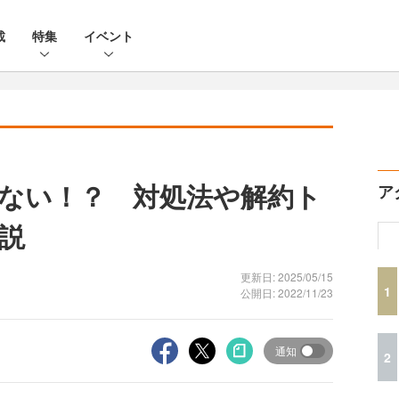
載
特集
イベント
ない！？ 対処法や解約ト
ア
説
更新日: 2025/05/15
1
公開日: 2022/11/23
通知
2