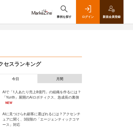
事例を探す
ログイン
新規
会員登録
クセスランキング
今日
月間
AIで「1人あたり売上8億円」の組織を作るには？
「Yunth」展開のAiロボティクス、急成長の裏側
NEW
AIに見つけられ顧客に選ばれるには？アクセンチ
ュアに聞く、3段階の「エージェンティックコマ
ース」対応