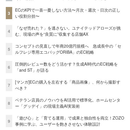
ECのKPIで一喜一憂しない方法〜月次・週次・日次の正し
3
い役割分担〜
「なぜ売れた？」を逃さない。ユナイテッドアローズが挑
4
む、現場の声を“良質に”収集する店舗AX
コンセプトの見直しで年商20億円規模へ 急成長中の「セ
5
ルフレジ専用エコバッグORIBA」のEC戦略
圧倒的レビュー数をどう活かす？生成AI時代のEC戦略を
6
「and ST」が語る
[マンガ]ECの購入を左右する「商品画像」、何から撮影す
7
べき？
ベテラン店員のノウハウをAI活用で標準化。ホームセンタ
8
ー「グッデイ」の現場主義AI実装術
「遊び心」と「育てる運用」で成果と独自性を両立！ZOZO
9
事例に学ぶ、ユーザーを飽きさせない体験設計