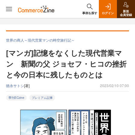
新規
事例を探す
ログイン
会員登録
世界の商人～現代営業マンの時空旅行記～
[マンガ]記憶をなくした現代営業マ
ン 新聞の父 ジョセフ・ヒコの挫折
と今の日本に残したものとは
徳永サトシ
[著]
2023/02/10 07:00
季刊ECzine
プレミアム記事