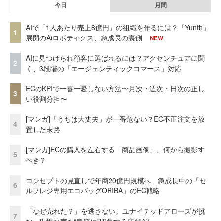
今日
月間
AIで「1人あたり売上8億円」の組織を作るには？「Yunth」
1
展開のAiロボティクス、急成長の裏側
NEW
AIに見つけられ顧客に選ばれるには？アクセンチュアに聞
2
く、3段階の「エージェンティックコマース」対応
ECのKPIで一喜一憂しない方法〜月次・週次・日次の正し
3
い役割分担〜
[マンガ]「うちは大丈夫」が一番危ない？EC不正注文を放
4
置した末路
[マンガ]ECの購入を左右する「商品画像」、何から撮影す
5
べき？
コンセプトの見直しで年商20億円規模へ 急成長中の「セ
6
ルフレジ専用エコバッグORIBA」のEC戦略
「なぜ売れた？」を逃さない。ユナイテッドアローズが挑
7
む、現場の声を“良質に”収集する店舗AX