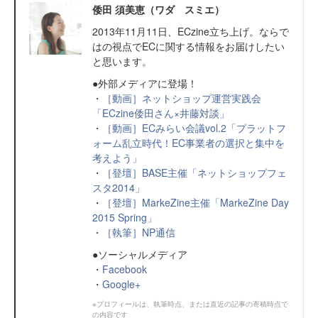
倭田 須美恵（ワダ スミエ）
2013年11月11日、ECzine立ち上げ。ならで
はの視点でECに関する情報をお届けしたい
と思います。
●外部メディアに登場！
・
［動画］ネットショップ運営実践会
「ECzine倭田さん×井藤対談」
・
［動画］ECみらい会議vol.2「プラットフ
ォーム乱立時代！EC事業者の選択と集中を
考えよう」
・
［登壇］BASE主催「ネットショップフェ
スタ2014」
・
［登壇］MarkeZine主催「MarkeZine Day
2015 Spring」
・
［執筆］NP通信
●ソーシャルメディア
・
Facebook
・
Google+
※プロフィールは、執筆時点、または直近の記事の寄稿時点で
の内容です