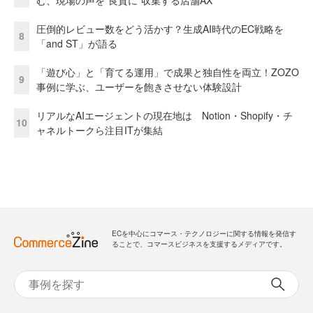
圧倒的レビュー数をどう活かす？生成AI時代のEC戦略を
8
「and ST」が語る
「遊び心」と「育てる運用」で成果と独自性を両立！ZOZO
9
事例に学ぶ、ユーザーを飽きさせない体験設計
リアルなAIエージェントの現在地は Notion・Shopify・チ
10
ャネルトークら注目ITが集結
ECを中心にコマース・テクノロジーに関する情報を発信す
ることで、コマースビジネスを支援するメディアです。