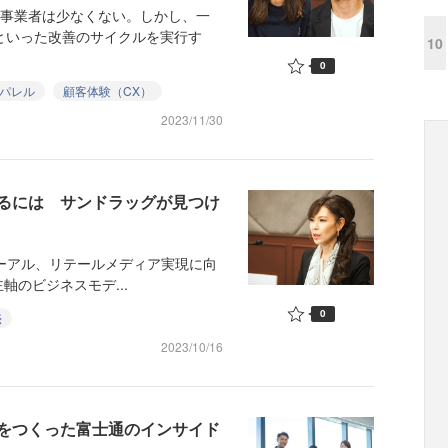
C事業者は少なくない。しかし、一
といった改善のサイクルを実行す
10
0
パレル
顧客体験（CX）
2023/11/30
るには サンドラッグが見つけ
リニューアル、リテールメディア実現に向
のビジネスモデ...
0
売
2023/10/16
をつくった富士通のインサイド