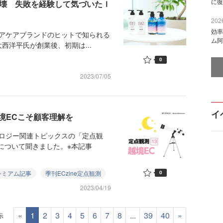
に復
が崩壊 失敗を経験して気づいたＩ
2026
効率
、ヘアケアブランドのヒットで知られる
ム阿
洋平氏が創業後、初期は...
0
2023/07/05
イ
境ECこそ顧客理解を
ロジー関連トピックスの「定点観
について聞きました。※本記事
レミアム記事
季刊ECzine定点観測
0
2023/04/19
«
1
2
3
4
5
6
7
8
...
39
40
»
示