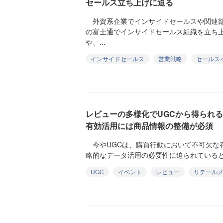
セールス立ち上げに迫る
外資系企業でインサイドセールスや関連部
の富士通でインサイドセールス組織を立ち
や、...
インサイドセールス
営業戦略
セールス
レビューの多様化でUGCから得られ
有効活用には商品情報の整備が必須
今やUGCは、購買行動において不可欠な
略的なデータ活用の必要性に迫られているとい
UGC
イベント
レビュー
リテール