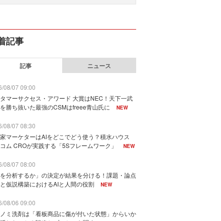
着記事
記事
ニュース
/08/07 09:00
タマーサクセス・アワード 大賞はNEC！天下一武
を勝ち抜いた最強のCSMはfreee青山氏に
NEW
/08/07 08:30
家マーケターはAIをどこでどう使う？積水ハウス
コム CROが実践する「5Sフレームワーク」
NEW
/08/07 08:00
を分析するか」の決定が結果を分ける！課題・論点
と仮説構築におけるAIと人間の役割
NEW
/08/06 09:00
ノミ洗剤は「看板商品に傷が付いた状態」からいか