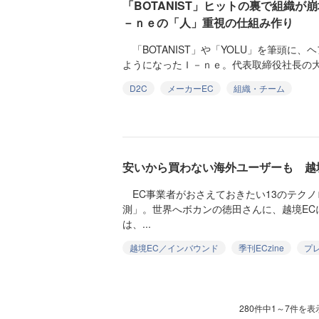
「BOTANIST」ヒットの裏で組織
－ｎｅの「人」重視の仕組み作り
「BOTANIST」や「YOLU」を筆頭に
ようになったＩ－ｎｅ。代表取締役社長の大西
D2C
メーカーEC
組織・チーム
安いから買わない海外ユーザーも 越
EC事業者がおさえておきたい13のテクノ
測」。世界へボカンの徳田さんに、越境EC
は、...
越境EC／インバウンド
季刊ECzine
プ
280件中1～7件を表