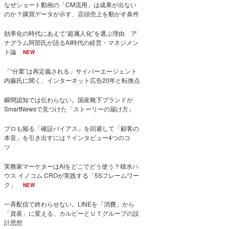
なぜショート動画の「CM流用」は成果が出ない
のか？購買データが示す、店頭売上を動かす条件
効率化の時代にあえて“超属人化”を選ぶ理由 ア
ナグラム阿部氏が語るAI時代の経営・マネジメン
ト論
NEW
「“分業”は再定義される」サイバーエージェント
内藤氏に聞く、インターネット広告20年と転換点
瞬間認知では伝わらない。国産靴下ブランドが
SmartNewsで見つけた「ストーリーの届け方」
プロも陥る「確証バイアス」を回避して「顧客の
本音」を引き出すには？インタビュー4つのコ
ツ
実務家マーケターはAIをどこでどう使う？積水ハ
ウス イノコム CROが実践する「5Sフレームワー
ク」
NEW
一斉配信で終わらせない。LINEを「消費」から
「資産」に変える、カルビーとＵＴグループの設
計思想