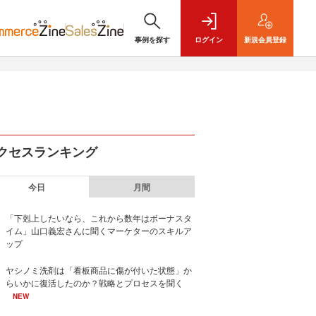
事例を探す
ログイン
新規
会員登録
クセスランキング
今日
月間
「下剋上したいなら、これから数年はボーナスタ
イム」山口義宏さんに聞くマーケターのスキルア
ップ
ヤシノミ洗剤は「看板商品に傷が付いた状態」か
らいかに復活したのか？戦略とプロセスを聞く
NEW