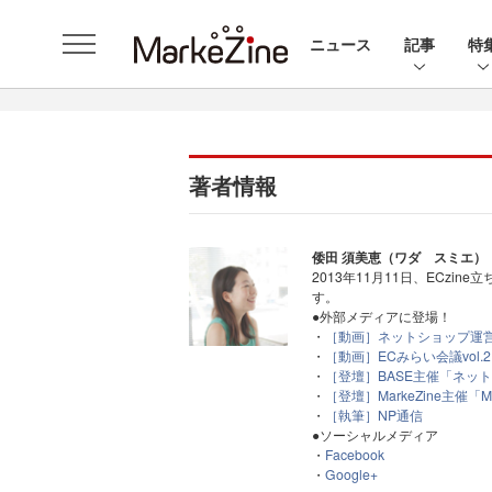
ニュース
記事
特
著者情報
倭田 須美恵（ワダ スミエ）
2013年11月11日、ECz
す。
●外部メディアに登場！
・
［動画］ネットショップ運営実
・
［動画］ECみらい会議vo
・
［登壇］BASE主催「ネット
・
［登壇］MarkeZine主催「Mark
・
［執筆］NP通信
●ソーシャルメディア
・
Facebook
・
Google+