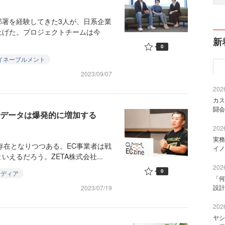
署を経験してきた3人が、日系企業
上げた。プロジェクトチームは今
新
0
イネーブルメント
2023/09/07
2026
カス
闘会
るデータは爆発的に増加する
2026
実務
存在となりつつある。EC事業者は戦
イノ
えるだろう。ZETA株式会社...
2026
0
メディア
「何
設計
2023/07/19
2026
ヤシ