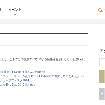
集
イベント
ア
ine立ち上げ。ならではの視点でECに関する情報をお届けしたいと思いま
践会「ECzine倭田さん×井藤対談」
l.2「プラットフォーム乱立時代！EC事業者の選択と集中を考えよう」
1
ショップフェスタ2014」
eZine Day 2015 Spring」
2