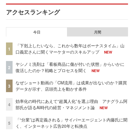
アクセスランキング
今日
月間
「下剋上したいなら、これから数年はボーナスタイム」山
1
口義宏さんに聞くマーケターのスキルアップ
NEW
ヤシノミ洗剤は「看板商品に傷が付いた状態」からいかに
2
復活したのか？戦略とプロセスを聞く
NEW
なぜショート動画の「CM流用」は成果が出ないのか？購買
3
データが示す、店頭売上を動かす条件
効率化の時代にあえて“超属人化”を選ぶ理由 アナグラム阿
4
部氏が語るAI時代の経営・マネジメント論
NEW
「“分業”は再定義される」サイバーエージェント内藤氏に聞
5
く、インターネット広告20年と転換点