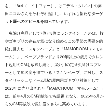
を、「8x4（エイトフォー）」はモデル・タレントの藤
田ニコルさんをそれぞれ起用し、いずれも
新たなターゲ
ット層へのアピール
を図っています。
虫除け商品として7位と8位にランクインしたのは、蚊
やゴキブリの存在が気になり始めるこの季節の需要を的
確に捉えた「スキンベープ」と「MAMOROOM（マモル
ーム）」。ベープブランドより20年以上の歳月でタレン
ト起用のCMを放映し続け、屋外用の定番虫除けスプレ
ーとして知名度を得ている「スキンベープ」に対し、ス
タイリッシュなドーム型の屋内用ゴキブリ対策として
2023年に売り出された「MAMOROOM（マモルーム）」
は、前年4月のCM初放映でも話題 となり、2025年5月か
らのCM再放映で認知度をさらに高めています。