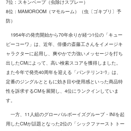
7位：スキンベープ（虫除けスプレー）
8位：MAMOROOM（マモルーム）（虫〔ゴキブリ〕予
防）
1954年の発売開始から70年余りが経つ1位の「キュー
ピーコーワ」は、近年、俳優の斎藤工さんをイメージキ
ャラクターに起用し、爽やかで力強いメッセージを打ち
出したCMによって、高い検索スコアを獲得しました。
また今年で発売40周年を迎える「バンテリンｺｰﾜ」は、
定番のジングルとともに効き目や使用感といった商品特
性を訴求するCMを展開し、4位にランクインしていま
す。
一方、11人組のグローバルボーイズグループ・INIを起
用したCMが話題となった2位の「シックファースト トー