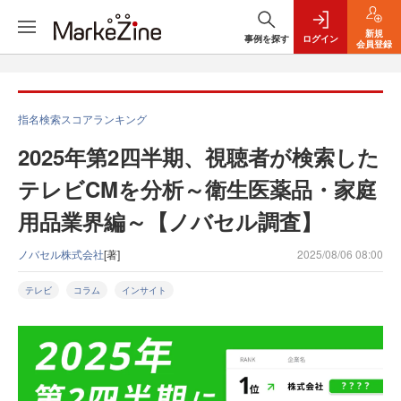
新規
事例を探す
ログイン
会員登録
指名検索スコアランキング
2025年第2四半期、視聴者が検索した
テレビCMを分析～衛生医薬品・家庭
用品業界編～【ノバセル調査】
ノバセル株式会社
[著]
2025/08/06 08:00
テレビ
コラム
インサイト