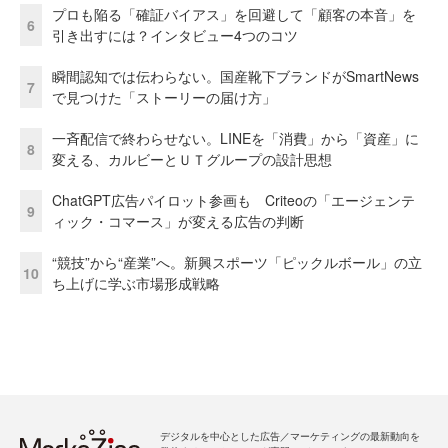
プロも陥る「確証バイアス」を回避して「顧客の本音」を
6
引き出すには？インタビュー4つのコツ
瞬間認知では伝わらない。国産靴下ブランドがSmartNews
7
で見つけた「ストーリーの届け方」
一斉配信で終わらせない。LINEを「消費」から「資産」に
8
変える、カルビーとＵＴグループの設計思想
ChatGPT広告パイロット参画も Criteoの「エージェンテ
9
ィック・コマース」が変える広告の判断
“競技”から“産業”へ。新興スポーツ「ピックルボール」の立
10
ち上げに学ぶ市場形成戦略
デジタルを中心とした広告／マーケティングの最新動向を