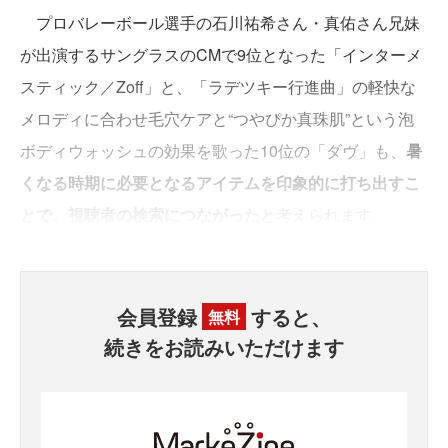
プロバレーボール選手の石川祐希さん・真佑さん兄妹
が出演するサングラスのCMで9位となった「インターメ
スティック／Zoff」と、「ラデツキー行進曲」の軽快な
メロディに合わせ毛穴ケアと“つやぴか真珠肌”という泡
ボディウォッシュの効果を歌った10位の「ダヴ」も、
暑
くなる時期に必要となるアイテムを印象的に打ち出すこ
とで、視聴者の検索につながった
と考えられます。
会員登録
すると、
無料
続きをお読みいただけます