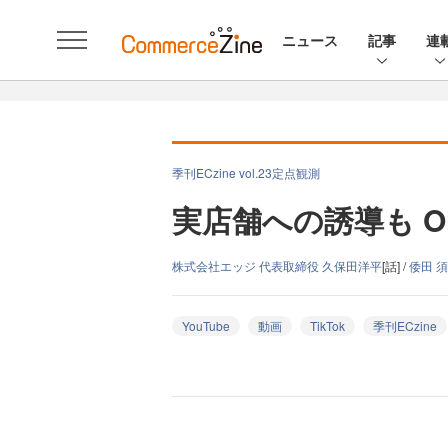
ニュース
記事
連
季刊ECzine vol.23定点観測
実店舗への誘導も 
株式会社エッジ 代表取締役 久保田洋平
[話] /
倭田 
YouTube
動画
TikTok
季刊ECzine