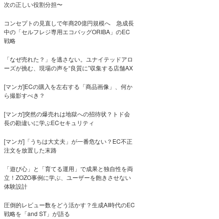
次の正しい役割分担〜
コンセプトの見直しで年商20億円規模へ 急成長
中の「セルフレジ専用エコバッグORIBA」のEC
戦略
「なぜ売れた？」を逃さない。ユナイテッドアロ
ーズが挑む、現場の声を“良質に”収集する店舗AX
[マンガ]ECの購入を左右する「商品画像」、何か
ら撮影すべき？
[マンガ]突然の爆売れは地獄への招待状？トド会
長の勘違いに学ぶECセキュリティ
[マンガ]「うちは大丈夫」が一番危ない？EC不正
注文を放置した末路
「遊び心」と「育てる運用」で成果と独自性を両
立！ZOZO事例に学ぶ、ユーザーを飽きさせない
体験設計
圧倒的レビュー数をどう活かす？生成AI時代のEC
戦略を「and ST」が語る