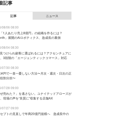
着記事
記事
ニュース
/08/06 08:00
で「1人あたり売上8億円」の組織を作るには？
unth」展開のAiロボティクス、急成長の裏側
/08/04 08:30
に見つけられ顧客に選ばれるには？アクセンチュアに
、3段階の「エージェンティックコマース」対応
/07/30 08:30
のKPIで一喜一憂しない方法〜月次・週次・日次の正
役割分担〜
/07/28 09:00
ぜ売れた？」を逃さない。ユナイテッドアローズが
、現場の声を“良質に”収集する店舗AX
/07/27 09:00
セプトの見直しで年商20億円規模へ 急成長中の