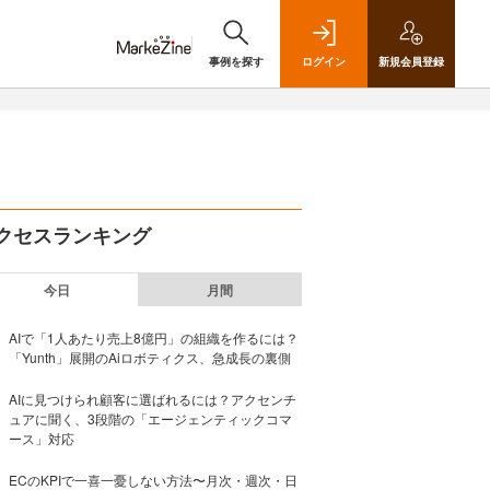
事例を探す
ログイン
新規
会員登録
クセスランキング
今日
月間
AIで「1人あたり売上8億円」の組織を作るには？
「Yunth」展開のAiロボティクス、急成長の裏側
AIに見つけられ顧客に選ばれるには？アクセンチ
ュアに聞く、3段階の「エージェンティックコマ
ース」対応
ECのKPIで一喜一憂しない方法〜月次・週次・日