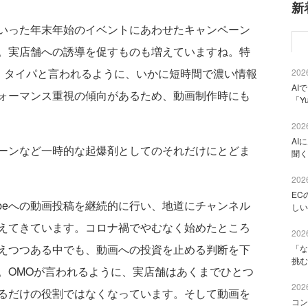
新
いった年末年始のイベントにあわせたキャンペーン
。実店舗への誘導を促すものも増えていますね。特
。タイパと言われるように、いかに短時間で濃い情報
2026
AI
ォーマンス重視の傾向があるため、動画制作時にも
「Y
2026
AI
ーンなど一時的な起爆剤としてのそれだけにとどま
聞く
2026
EC
ubeへの動画投稿を継続的に行い、地道にチャンネル
しい
えてきています。コロナ禍でやむなく始めたところ
2026
えつつある中でも、動画への投資を止める判断を下
「な
挑む
。OMOが言われるように、実店舗はあくまでひとつ
2026
るだけの役割ではなくなっています。そして動画を
コン