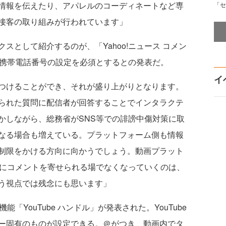
情報を伝えたり、アパレルのコーディネートなど専
「セ
接客の取り組みが行われています」
として紹介するのが、「Yahoo!ニュース コメン
ら携帯電話番号の設定を必須とするとの発表だ。
イ
つけることができ、それが盛り上がりとなります。
られた質問に配信者が回答することでインタラクテ
かしながら、総務省がSNS等での誹謗中傷対策に取
なる場合も増えている。プラットフォーム側も情報
制限をかける方向に向かうでしょう。動画プラット
軽にコメントを寄せられる場でなくなっていくのは、
う視点では残念にも思います」
能「YouTube ハンドル」が発表された。YouTube
ー固有のものが設定できる。＠がつき、動画内でタ