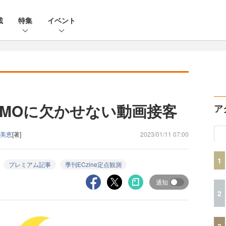
載
特集
イベント
OMOに欠かせない動画接客
ア
須美恵
[著]
2023/01/11 07:00
1
プレミアム記事
季刊ECzine定点観測
通知
2
3