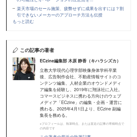
楽天市場のセール施策、疲弊せずに成果を出すには？割
引できないメーカーのアプローチ方法も伝授
もっと読む
この記事の著者
ECzine編集部 木原 静香（キハラシズカ）
立教大学現代心理学部映像身体学科卒業
後、広告制作会社、不動産情報サイトのコ
ンテンツ編集、人材企業のオウンドメディ
ア編集を経験し、2019年に翔泳社に入社。
コマースビジネスに携わる方向けのウェブ
メディア「ECzine」の編集・企画・運営に
携わる。2025年4月1日より、ECzine 副編
集長を務める。
※プロフィールは、執筆時点、または直近の記事の寄稿時点で
の内容です
この著者の最近の執筆記事