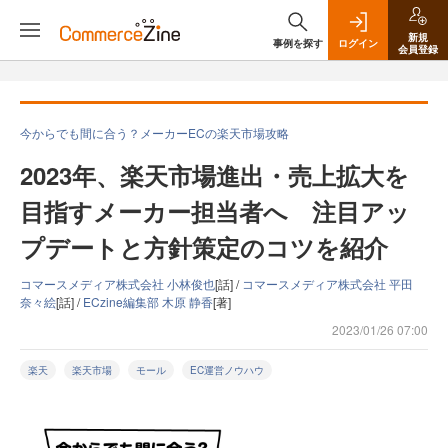
新規
事例を探す
ログイン
会員登録
今からでも間に合う？メーカーECの楽天市場攻略
2023年、楽天市場進出・売上拡大を
目指すメーカー担当者へ 注目アッ
プデートと方針策定のコツを紹介
コマースメディア株式会社 小林俊也
[話] /
コマースメディア株式会社 平田
奈々絵
[話] /
ECzine編集部 木原 静香
[著]
2023/01/26 07:00
楽天
楽天市場
モール
EC運営ノウハウ