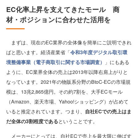
EC化率上昇を支えてきたモール 商
材・ポジションに合わせた活用を
まずは、現在のEC業界の全体像を簡単にご説明できれ
ばと思います。経済産業省「
令和3年度デジタル取引環
境整備事業（電子商取引に関する市場調査）
」にもある
ように、EC業界全体の売上は2013年以降右肩上がりと
なっています。2021年の物販系分野のBtoC-ECの市場規
模は、13兆2,865億円。その約7割を、大手ECモール
（Amazon、楽天市場、Yahoo!ショッピング）が占めて
いると推定されています。つまり、
自社ECでの売上はま
だ全体の3割程度である
ということです。
メーカーにとっては、自社ECで売上を最大限に伸ばす