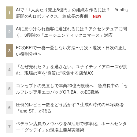
AIで「1人あたり売上8億円」の組織を作るには？「Yunth」
1
展開のAiロボティクス、急成長の裏側
NEW
AIに見つけられ顧客に選ばれるには？アクセンチュアに聞
2
く、3段階の「エージェンティックコマース」対応
ECのKPIで一喜一憂しない方法〜月次・週次・日次の正し
3
い役割分担〜
「なぜ売れた？」を逃さない。ユナイテッドアローズが挑
4
む、現場の声を“良質に”収集する店舗AX
コンセプトの見直しで年商20億円規模へ 急成長中の「セ
5
ルフレジ専用エコバッグORIBA」のEC戦略
圧倒的レビュー数をどう活かす？生成AI時代のEC戦略を
6
「and ST」が語る
ベテラン店員のノウハウをAI活用で標準化。ホームセンタ
7
ー「グッデイ」の現場主義AI実装術