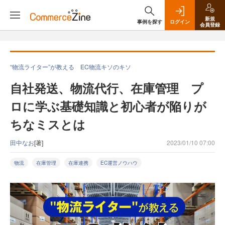
新規
事例を探す
ログイン
会員登録
“物流ライター”が教える EC物流キソのキソ
自社発送、物流代行、在庫管理 プ
ロに学ぶ基礎知識と初心者が陥りが
ちなミスとは
田中なお
[著]
2023/01/10 07:00
物流
在庫管理
在庫連携
EC運営ノウハウ