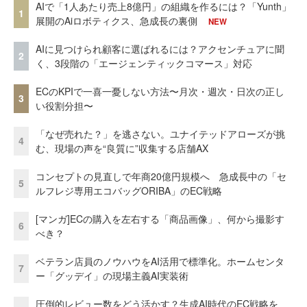
AIで「1人あたり売上8億円」の組織を作るには？「Yunth」
1
展開のAiロボティクス、急成長の裏側
NEW
AIに見つけられ顧客に選ばれるには？アクセンチュアに聞
2
く、3段階の「エージェンティックコマース」対応
ECのKPIで一喜一憂しない方法〜月次・週次・日次の正し
3
い役割分担〜
「なぜ売れた？」を逃さない。ユナイテッドアローズが挑
4
む、現場の声を“良質に”収集する店舗AX
コンセプトの見直しで年商20億円規模へ 急成長中の「セ
5
ルフレジ専用エコバッグORIBA」のEC戦略
[マンガ]ECの購入を左右する「商品画像」、何から撮影す
6
べき？
ベテラン店員のノウハウをAI活用で標準化。ホームセンタ
7
ー「グッデイ」の現場主義AI実装術
圧倒的レビュー数をどう活かす？生成AI時代のEC戦略を