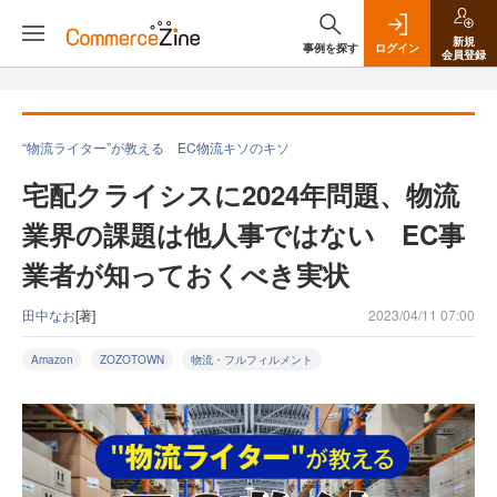
新規
事例を探す
ログイン
会員登録
“物流ライター”が教える EC物流キソのキソ
宅配クライシスに2024年問題、物流
業界の課題は他人事ではない EC事
業者が知っておくべき実状
田中なお
[著]
2023/04/11 07:00
Amazon
ZOZOTOWN
物流・フルフィルメント