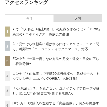
アクセスランキング
今日
月間
AIで「1人あたり売上8億円」の組織を作るには？「Yunth」
1
展開のAiロボティクス、急成長の裏側
AIに見つけられ顧客に選ばれるには？アクセンチュアに聞
2
く、3段階の「エージェンティックコマース」対応
ECのKPIで一喜一憂しない方法〜月次・週次・日次の正し
3
い役割分担〜
コンセプトの見直しで年商20億円規模へ 急成長中の「セ
4
ルフレジ専用エコバッグORIBA」のEC戦略
「なぜ売れた？」を逃さない。ユナイテッドアローズが挑
5
む、現場の声を“良質に”収集する店舗AX
[マンガ]ECの購入を左右する「商品画像」、何から撮影す
6