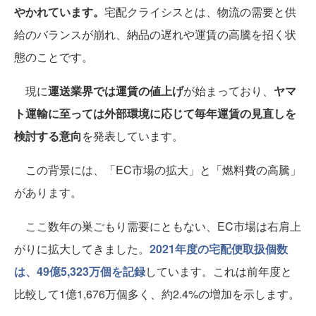
やかれています。
宅配クライシスとは、物流の需要と供
給のバランスが崩れ、納品の遅れや運賃の高騰を招く状
態のことです。
現に
運送業界では運賃の値上げ
が始まっており、
ヤマ
ト運輸に至っては外部環境に応じて毎年運賃の見直しを
検討する意向
を発表しています。
この背景には、「EC市場の拡大」と「燃料費の高騰」
があります。
ここ数年の巣ごもり需要にともない、EC市場は右肩上
がりに拡大してきました。
2021年度の宅配便取扱個数
は、49億5,323万個を記録
しています。これは前年度と
比較して1億1,676万個多く、約2.4%の増加を示します。