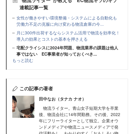
“物流ライター”が教える EC物流キソのキソ
連載記事一覧
女性が働きやすい環境整備・システムによる自動化も
労働力不足の克服に向け変わる物流倉庫の今...
月に300件出荷するならシステム活用で物流を効率化！
導入の効果とコストの基本を押さえる
宅配クライシスに2024年問題、物流業界の課題は他人
事ではない EC事業者が知っておくべき...
もっと読む
この記事の著者
田中なお（タナカ ナオ）
物流ライター。青山女子短期大学を卒業
後、物流会社に14年間勤務。その後、2022
年にフリーライターとして独立。企業オウ
ンドメディアや物流ニュースメディアで発
信活動をし、わかりやすく「おもしろい物