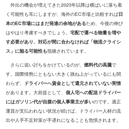
外出の機会が増えてきた2023年以降は横ばいに落ち着
く可能性も耳にしますが、海外のEC市場と比較すれば
日
本のEC市場にはまだ発達の余地がある
ため、今後の伸び
はやはり考慮すべきでしょう。
宅配で運べる物量を増や
す必要があり、対応が間に合わなければ「物流クライシ
ス」に陥る可能性も
指摘されています。
さらに追い討ちをかけているのが、
燃料代の高騰
で
す。国際情勢にともない大きく跳ね上がっているにも関
わらず、
ドライバーへ賃金として還元されていない実情
があります。大前提として、
個人宅への配送ドライバー
にはガソリン代が自腹の個人事業主が多い
のです。適正
運賃が支払われない状況が続けば、ドライバー人材の流
出や人手不足対策が手遅れになることも危惧されます。