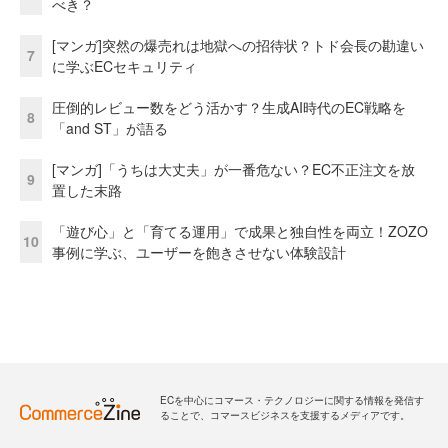
べき？
[マンガ]突然の爆売れは地獄への招待状？トド会長の勘違い
7
に学ぶECセキュリティ
圧倒的レビュー数をどう活かす？生成AI時代のEC戦略を
8
「and ST」が語る
[マンガ]「うちは大丈夫」が一番危ない？EC不正注文を放
9
置した末路
「遊び心」と「育てる運用」で成果と独自性を両立！ZOZO
10
事例に学ぶ、ユーザーを飽きさせない体験設計
ECを中心にコマース・テクノロジーに関する情報を発信す
ることで、コマースビジネスを支援するメディアです。