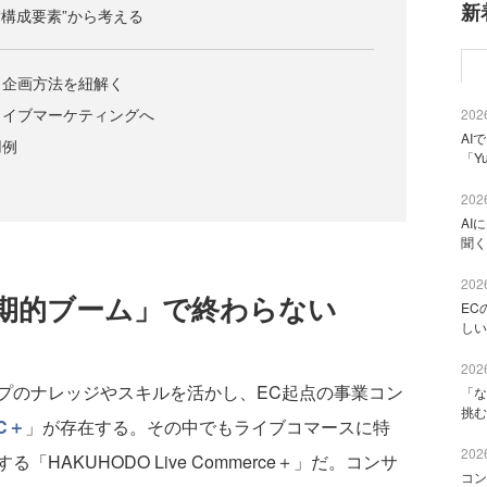
新
“構成要素”から考える
ら企画方法を紐解く
ライブマーケティングへ
2026
AI
用例
「Y
2026
AI
聞く
2026
期的ブーム」で終わらない
EC
しい
2026
のナレッジやスキルを活かし、EC起点の事業コン
「な
挑む
C＋
」が存在する。その中でもライブコマースに特
2026
AKUHODO Live Commerce＋」だ。コンサ
コン