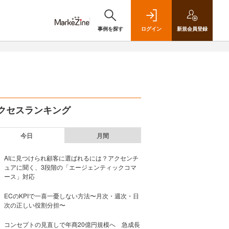
事例を探す
ログイン
新規
会員登録
クセスランキング
今日
月間
AIに見つけられ顧客に選ばれるには？アクセンチ
ュアに聞く、3段階の「エージェンティックコマ
ース」対応
ECのKPIで一喜一憂しない方法〜月次・週次・日
次の正しい役割分担〜
コンセプトの見直しで年商20億円規模へ 急成長