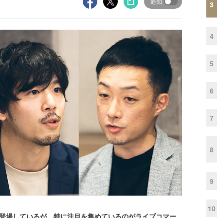
通知
3
4
5
6
7
8
9
10
登場しているが、特に注目を集めているのがライブコマー