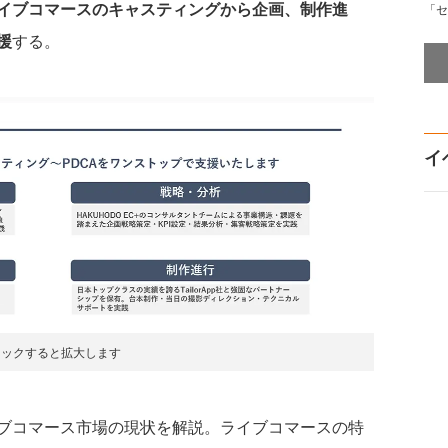
イブコマースのキャスティングから企画、制作進
「セ
援
する。
イ
リックすると拡大します
ブコマース市場の現状を解説。ライブコマースの特