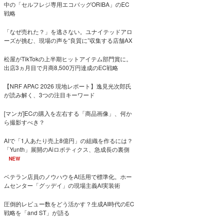
中の「セルフレジ専用エコバッグORIBA」のEC
戦略
「なぜ売れた？」を逃さない。ユナイテッドアロ
ーズが挑む、現場の声を“良質に”収集する店舗AX
松屋がTikTokの上半期ヒットアイテム部門賞に。
出店3ヵ月目で月商8,500万円達成のEC戦略
【NRF APAC 2026 現地レポート】逸見光次郎氏
が読み解く、3つの注目キーワード
[マンガ]ECの購入を左右する「商品画像」、何か
ら撮影すべき？
AIで「1人あたり売上8億円」の組織を作るには？
「Yunth」展開のAiロボティクス、急成長の裏側
NEW
ベテラン店員のノウハウをAI活用で標準化。ホー
ムセンター「グッデイ」の現場主義AI実装術
圧倒的レビュー数をどう活かす？生成AI時代のEC
戦略を「and ST」が語る