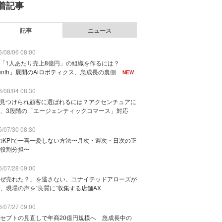
着記事
記事
ニュース
/08/06 08:00
で「1人あたり売上8億円」の組織を作るには？
unth」展開のAiロボティクス、急成長の裏側
NEW
/08/04 08:30
に見つけられ顧客に選ばれるには？アクセンチュアに
、3段階の「エージェンティックコマース」対応
/07/30 08:30
のKPIで一喜一憂しない方法〜月次・週次・日次の正
役割分担〜
/07/28 09:00
ぜ売れた？」を逃さない。ユナイテッドアローズが
、現場の声を“良質に”収集する店舗AX
/07/27 09:00
セプトの見直しで年商20億円規模へ 急成長中の