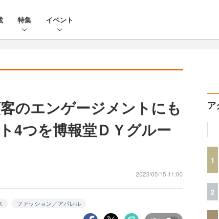
載
特集
イベント
顧客のエンゲージメントにも
ア
ト4つを博報堂ＤＹグルー
1
2023/05/15 11:00
2
ス
ファッション／アパレル