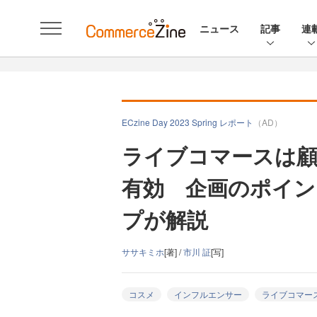
ニュース
記事
連
ECzine Day 2023 Spring レポート
（AD）
ライブコマースは
有効 企画のポイン
プが解説
ササキミホ
[著] /
市川 証
[写]
コスメ
インフルエンサー
ライブコマー