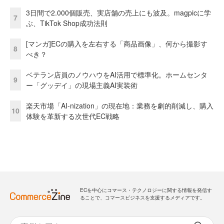
3日間で2.000個販売、実店舗の売上にも波及。magpicに学
7
ぶ、TikTok Shop成功法則
[マンガ]ECの購入を左右する「商品画像」、何から撮影す
8
べき？
ベテラン店員のノウハウをAI活用で標準化。ホームセンタ
9
ー「グッデイ」の現場主義AI実装術
楽天市場「AI-nization」の現在地：業務を劇的削減し、購入
10
体験を革新する次世代EC戦略
ECを中心にコマース・テクノロジーに関する情報を発信す
ることで、コマースビジネスを支援するメディアです。