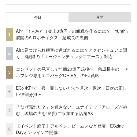
今日
月間
AIで「1人あたり売上8億円」の組織を作るには？「Yunth」
1
展開のAiロボティクス、急成長の裏側
AIに見つけられ顧客に選ばれるには？アクセンチュアに聞
2
く、3段階の「エージェンティックコマース」対応
コンセプトの見直しで年商20億円規模へ 急成長中の「セ
3
ルフレジ専用エコバッグORIBA」のEC戦略
ECのKPIで一喜一憂しない方法〜月次・週次・日次の正し
4
い役割分担〜
「なぜ売れた？」を逃さない。ユナイテッドアローズが挑
5
む、現場の声を“良質に”収集する店舗AX
【イベント終了】アルペン、ビームスなど登壇！ECzine
6
Dayオンラインで開催