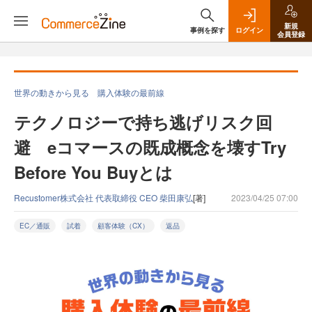
新規
事例を探す
ログイン
会員登録
世界の動きから見る 購入体験の最前線
テクノロジーで持ち逃げリスク回
避 eコマースの既成概念を壊すTry
Before You Buyとは
Recustomer株式会社 代表取締役 CEO 柴田康弘
[著]
2023/04/25 07:00
EC／通販
試着
顧客体験（CX）
返品