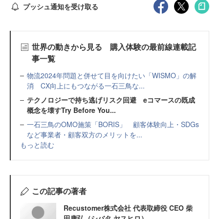
プッシュ通知を受け取る
世界の動きから見る 購入体験の最前線連載記
事一覧
物流2024年問題と併せて目を向けたい「WISMO」の解
消 CX向上にもつながる一石三鳥な...
テクノロジーで持ち逃げリスク回避 eコマースの既成
概念を壊すTry Before You...
一石三鳥のOMO施策「BORIS」 顧客体験向上・SDGs
など事業者・顧客双方のメリットを...
もっと読む
この記事の著者
Recustomer株式会社 代表取締役 CEO 柴
田康弘（シバタ ヤスヒロ）