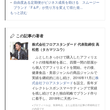
自由度ある定期便がビジネス成長を助ける スムージー
ブランド「F＆P」が売り方を変えて得た発...
もっと読む
この記事の著者
株式会社フロアスタンダード 代表取締役 高
松悠（タカマツユウ）
ふとしたきっかけで購入したアフィリエ
イトの情報商材を基に、四畳一間の部屋か
ら個人でアフィリエイトを開始。その後、
健康食品・美容ジャンルの商品ジャンルで
実績を継続的に出し続け、2016年11月に
株
式会社フロアスタンダード
を設立。長年ダ
イレクトレスポンスマーケティングで実績
を残し続けてきた独自戦略でブランド作り
に着手し、2018年に天然パー...
※プロフィールは、執筆時点、または直近の記事の寄稿時点で
の内容です