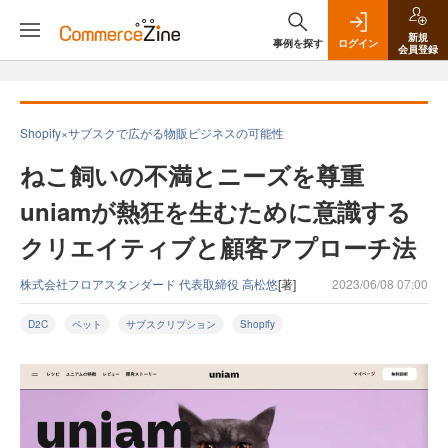
新規
事例を探す
ログイン
会員登録
Shopify×サブスクで広がる物販ビジネスの可能性
ねこ飼いの不満とニーズを尊重
uniamが熱狂を生むために意識する
クリエイティブと顧客アプローチ法
株式会社フロアスタンダード 代表取締役 高松悠
[著]
2023/06/08 07:00
D2C
ペット
サブスクリプション
Shopify