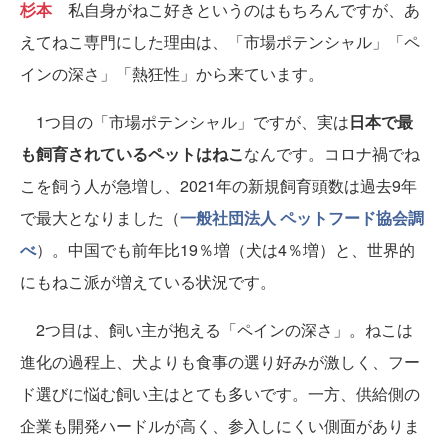
杉本
私自身がねこ好きというのはもちろんですが、あ
えてねこ専門にした理由は、「市場ポテンシャル」「ペ
インの深さ」「熱狂性」から来ています。
1つ目の「市場ポテンシャル」ですが、実は
日本で最
も飼育されているペットはねこ
なんです。コロナ禍でね
こを飼う人が急増し、2021年の新規飼育頭数は過去9年
で最大となりました（
一般社団法人 ペットフード協会調
べ
）。中国でも前年比19％増（犬は4％増）と、世界的
にもねこ派が増えている状況です。
2つ目は、飼い主が抱える「ペインの深さ」。ねこは
進化の過程上、犬よりも食事の選り好みが激しく、フー
ド選びに悩む飼い主はとても多いです。一方、供給側の
企業も開発ハードルが高く、参入しにくい側面がありま