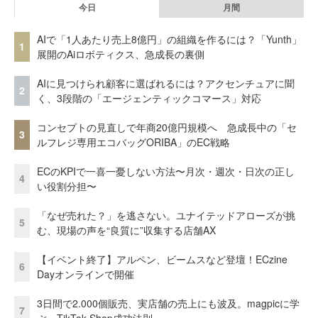
今日
月間
AIで「1人あたり売上8億円」の組織を作るには？「Yunth」
1
展開のAiロボティクス、急成長の裏側
AIに見つけられ顧客に選ばれるには？アクセンチュアに聞
2
く、3段階の「エージェンティックコマース」対応
コンセプトの見直しで年商20億円規模へ 急成長中の「セ
3
ルフレジ専用エコバッグORIBA」のEC戦略
ECのKPIで一喜一憂しない方法〜月次・週次・日次の正し
4
い役割分担〜
「なぜ売れた？」を逃さない。ユナイテッドアローズが挑
5
む、現場の声を“良質に”収集する店舗AX
【イベント終了】アルペン、ビームスなど登壇！ECzine
6
Dayオンラインで開催
3日間で2.000個販売、実店舗の売上にも波及。magpicに学
7
ぶ、TikTok Shop成功法則