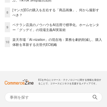
[マンガ]ECの購入を左右する「商品画像」、何から撮影す
8
べき？
ベテラン店員のノウハウをAI活用で標準化。ホームセンタ
9
ー「グッデイ」の現場主義AI実装術
楽天市場「AI-nization」の現在地：業務を劇的削減し、購入
10
体験を革新する次世代EC戦略
ECを中心にコマース・テクノロジーに関する情報を発信す
ることで、コマースビジネスを支援するメディアです。