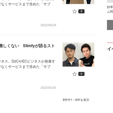
2026
でなくサービスまで含めた「サブ
効率
ム阿
0
2022/06/29
難しくない Slimfyが語るスト
イ
ス。D2CやECビジネスが発展す
でなくサービスまで含めた「サブ
0
2022/05/20
8件中1～8件を表示