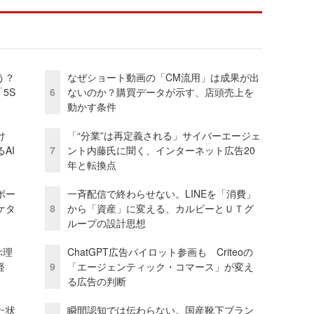
う？
なぜショート動画の「CM流用」は成果が出
5S
6
ないのか？購買データが示す、店頭売上を
動かす条件
け
「“分業”は再定義される」サイバーエージェ
AI
7
ント内藤氏に聞く、インターネット広告20
年と転換点
ボー
一斉配信で終わらせない。LINEを「消費」
ケタ
8
から「資産」に変える、カルビーとＵＴグ
ループの設計思想
ぶ理
ChatGPT広告パイロット参画も Criteoの
経
9
「エージェンティック・コマース」が変え
る広告の判断
た状
瞬間認知では伝わらない。国産靴下ブラン