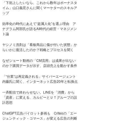
「下剋上したいなら、これから数年はボーナスタ
イム」山口義宏さんに聞くマーケターのスキルア
ップ
効率化の時代にあえて“超属人化”を選ぶ理由 ア
ナグラム阿部氏が語るAI時代の経営・マネジメン
ト論
ヤシノミ洗剤は「看板商品に傷が付いた状態」か
らいかに復活したのか？戦略とプロセスを聞く
なぜショート動画の「CM流用」は成果が出ない
のか？購買データが示す、店頭売上を動かす条件
「“分業”は再定義される」サイバーエージェント
内藤氏に聞く、インターネット広告20年と転換点
一斉配信で終わらせない。LINEを「消費」から
「資産」に変える、カルビーとＵＴグループの設
計思想
ChatGPT広告パイロット参画も Criteoの「エー
ジェンティック・コマース」が変える広告の判断