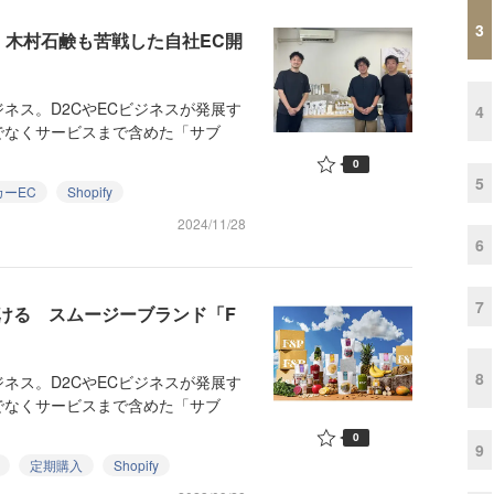
3
 木村石鹸も苦戦した自社EC開
ス。D2CやECビジネスが発展す
4
でなくサービスまで含めた「サブ
0
5
カーEC
Shopify
2024/11/28
6
7
ける スムージーブランド「F
8
ス。D2CやECビジネスが発展す
でなくサービスまで含めた「サブ
0
9
定期購入
Shopify