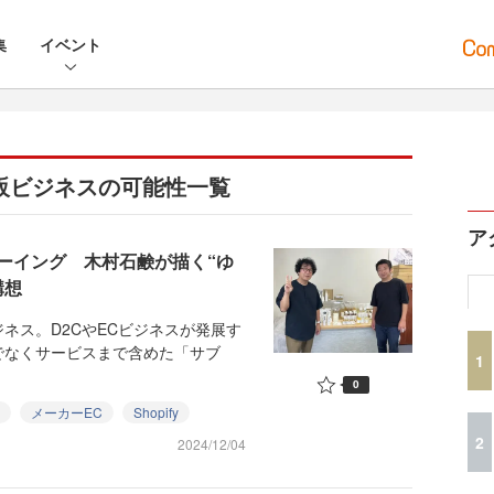
集
イベント
る物販ビジネスの可能性一覧
ア
ーイング 木村石鹸が描く“ゆ
構想
ス。D2CやECビジネスが発展す
でなくサービスまで含めた「サブ
1
0
メーカーEC
Shopify
2
2024/12/04