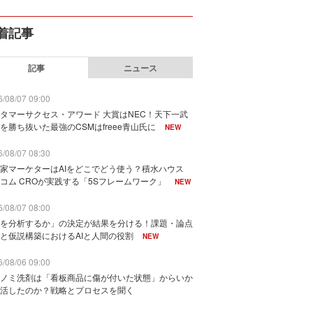
着記事
記事
ニュース
/08/07 09:00
タマーサクセス・アワード 大賞はNEC！天下一武
を勝ち抜いた最強のCSMはfreee青山氏に
NEW
/08/07 08:30
家マーケターはAIをどこでどう使う？積水ハウス
コム CROが実践する「5Sフレームワーク」
NEW
/08/07 08:00
を分析するか」の決定が結果を分ける！課題・論点
と仮説構築におけるAIと人間の役割
NEW
/08/06 09:00
ノミ洗剤は「看板商品に傷が付いた状態」からいか
活したのか？戦略とプロセスを聞く