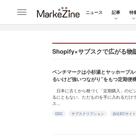
ニュース
記事
特
Shopify×サブスクで広が
ベンチマークは小杉湯とヤッホーブル
るいけど強いつながり”をもつ定期便
日本に古くから根づく「定期購入」のビジネ
るにともない、ただものを手に入れるだけ
ス...
D2C
サブスクリプション
自社ECサイト