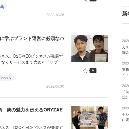
ify
新
2022/10/26
例に学ぶブランド運営に必須なバ
2026
カス
闘会
ス。D2CやECビジネスが発展す
でなくサービスまで含めた「サブ
2026
実務
0
イノ
Shopify
2026
2022/06/30
「何
設計
2026
須 麹の魅力を伝えるORYZAE
ヤシ
に復
ス。D2CやECビジネスが発展す