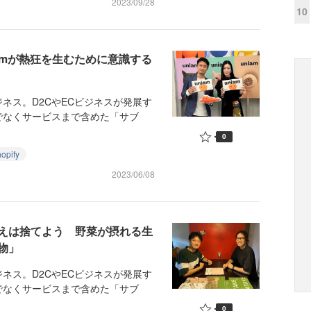
2023/09/28
10
amが熱狂を生むために意識する
ス。D2CやECビジネスが発展す
でなくサービスまで含めた「サブ
0
opify
2023/06/08
えは捨てよう 野菜が摂れる生
物」
ス。D2CやECビジネスが発展す
でなくサービスまで含めた「サブ
0