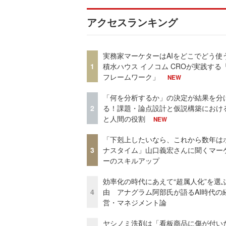
アクセスランキング
実務家マーケターはAIをどこでどう使
1
積水ハウス イノコム CROが実践する「
フレームワーク」
NEW
「何を分析するか」の決定が結果を分
2
る！課題・論点設計と仮説構築における
と人間の役割
NEW
「下剋上したいなら、これから数年は
3
ナスタイム」山口義宏さんに聞くマー
ーのスキルアップ
効率化の時代にあえて“超属人化”を選
4
由 アナグラム阿部氏が語るAI時代の
営・マネジメント論
ヤシノミ洗剤は「看板商品に傷が付い