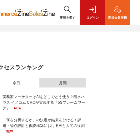
事例を探す
ログイン
新規
会員登録
クセスランキング
今日
月間
実務家マーケターはAIをどこでどう使う？積水ハ
ウス イノコム CROが実践する「5Sフレームワー
ク」
NEW
「何を分析するか」の決定が結果を分ける！課
題・論点設計と仮説構築におけるAIと人間の役割
NEW