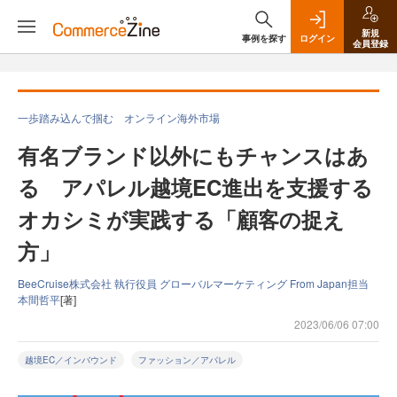
新規
事例を探す
ログイン
会員登録
一歩踏み込んで掴む オンライン海外市場
有名ブランド以外にもチャンスはあ
る アパレル越境EC進出を支援する
オカシミが実践する「顧客の捉え
方」
BeeCruise株式会社 執行役員 グローバルマーケティング From Japan担当
本間哲平
[著]
2023/06/06 07:00
越境EC／インバウンド
ファッション／アパレル