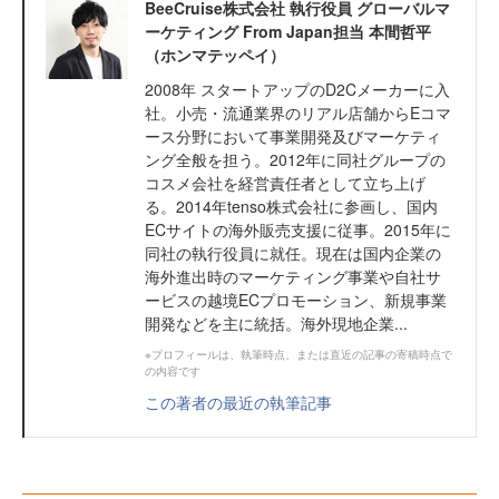
BeeCruise株式会社 執行役員 グローバルマ
ーケティング From Japan担当 本間哲平
（ホンマテッペイ）
2008年 スタートアップのD2Cメーカーに入
社。小売・流通業界のリアル店舗からEコマ
ース分野において事業開発及びマーケティ
ング全般を担う。2012年に同社グループの
コスメ会社を経営責任者として立ち上げ
る。2014年tenso株式会社に参画し、国内
ECサイトの海外販売支援に従事。2015年に
同社の執行役員に就任。現在は国内企業の
海外進出時のマーケティング事業や自社サ
ービスの越境ECプロモーション、新規事業
開発などを主に統括。海外現地企業...
※プロフィールは、執筆時点、または直近の記事の寄稿時点で
の内容です
この著者の最近の執筆記事