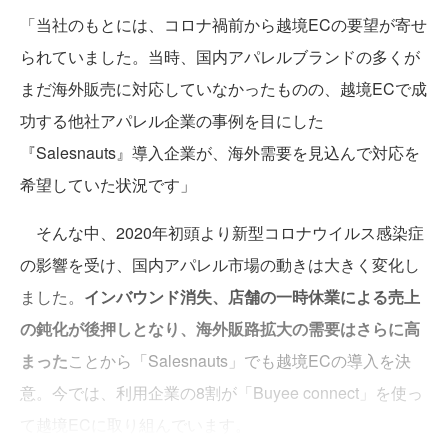
「当社のもとには、コロナ禍前から越境ECの要望が寄せ
られていました。当時、国内アパレルブランドの多くが
まだ海外販売に対応していなかったものの、越境ECで成
功する他社アパレル企業の事例を目にした
『Salesnauts』導入企業が、海外需要を見込んで対応を
希望していた状況です」
そんな中、2020年初頭より新型コロナウイルス感染症
の影響を受け、国内アパレル市場の動きは大きく変化し
ました。
インバウンド消失、店舗の一時休業による売上
の鈍化が後押しとなり、海外販路拡大の需要はさらに高
まった
ことから「Salesnauts」でも越境ECの導入を決
意。今では、利用企業の8割が「Buyee connect」を使っ
て越境ECに取り組んでいます。