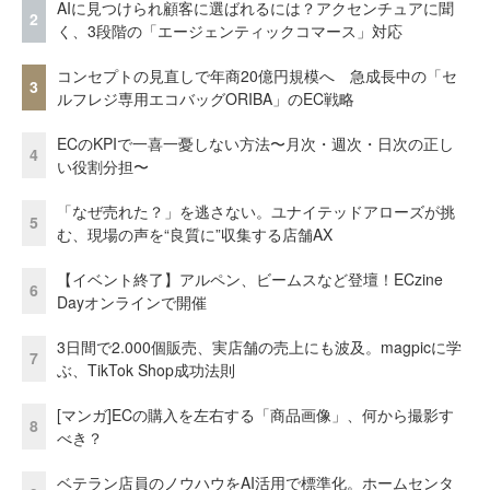
AIに見つけられ顧客に選ばれるには？アクセンチュアに聞
2
く、3段階の「エージェンティックコマース」対応
コンセプトの見直しで年商20億円規模へ 急成長中の「セ
3
ルフレジ専用エコバッグORIBA」のEC戦略
ECのKPIで一喜一憂しない方法〜月次・週次・日次の正し
4
い役割分担〜
「なぜ売れた？」を逃さない。ユナイテッドアローズが挑
5
む、現場の声を“良質に”収集する店舗AX
【イベント終了】アルペン、ビームスなど登壇！ECzine
6
Dayオンラインで開催
3日間で2.000個販売、実店舗の売上にも波及。magpicに学
7
ぶ、TikTok Shop成功法則
[マンガ]ECの購入を左右する「商品画像」、何から撮影す
8
べき？
ベテラン店員のノウハウをAI活用で標準化。ホームセンタ