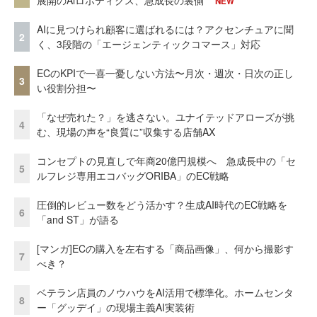
展開のAiロボティクス、急成長の裏側
NEW
AIに見つけられ顧客に選ばれるには？アクセンチュアに聞
2
く、3段階の「エージェンティックコマース」対応
ECのKPIで一喜一憂しない方法〜月次・週次・日次の正し
3
い役割分担〜
「なぜ売れた？」を逃さない。ユナイテッドアローズが挑
4
む、現場の声を“良質に”収集する店舗AX
コンセプトの見直しで年商20億円規模へ 急成長中の「セ
5
ルフレジ専用エコバッグORIBA」のEC戦略
圧倒的レビュー数をどう活かす？生成AI時代のEC戦略を
6
「and ST」が語る
[マンガ]ECの購入を左右する「商品画像」、何から撮影す
7
べき？
ベテラン店員のノウハウをAI活用で標準化。ホームセンタ
8
ー「グッデイ」の現場主義AI実装術