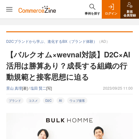
新規
事例を探す
ログイン
会員登録
D2Cブランドから学ぶ、進化するBX（ブランド体験）
（AD）
【バルクオム×wevnal対談】D2C×AI
活用は勝算あり？成長する組織の行
動規範と接客思想に迫る
景山 真理
[著] /
塩田 賢二
[写]
2023/09/25 11:00
ブランド
コスメ
D2C
AI
ウェブ接客