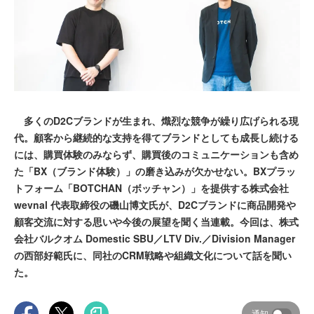
多くのD2Cブランドが生まれ、熾烈な競争が繰り広げられる現
代。顧客から継続的な支持を得てブランドとしても成長し続ける
には、購買体験のみならず、購買後のコミュニケーションも含め
た「BX（ブランド体験）」の磨き込みが欠かせない。BXプラッ
トフォーム「BOTCHAN（ボッチャン）」を提供する株式会社
wevnal 代表取締役の磯山博文氏が、D2Cブランドに商品開発や
顧客交流に対する思いや今後の展望を聞く当連載。今回は、株式
会社バルクオム Domestic SBU／LTV Div.／Division Manager
の西部好範氏に、同社のCRM戦略や組織文化について話を聞い
た。
通知