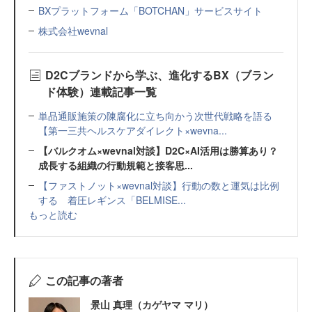
BXプラットフォーム「BOTCHAN」サービスサイト
株式会社wevnal
D2Cブランドから学ぶ、進化するBX（ブラン
ド体験）連載記事一覧
単品通販施策の陳腐化に立ち向かう次世代戦略を語る
【第一三共ヘルスケアダイレクト×wevna...
【バルクオム×wevnal対談】D2C×AI活用は勝算あり？
成長する組織の行動規範と接客思...
【ファストノット×wevnal対談】行動の数と運気は比例
する 着圧レギンス「BELMISE...
もっと読む
この記事の著者
景山 真理（カゲヤマ マリ）