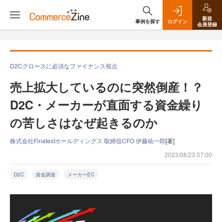
新規
事例を探す
ログイン
会員登録
D2Cグロースに必須なファイナンス視点
売上拡大しているのに突然倒産！？
D2C・メーカーが直面する資金繰り
の苦しさはなぜ起きるのか
株式会社Finatextホールディングス 取締役CFO 伊藤祐一郎
[著]
2023/08/23 07:00
D2C
資金調達
メーカーEC