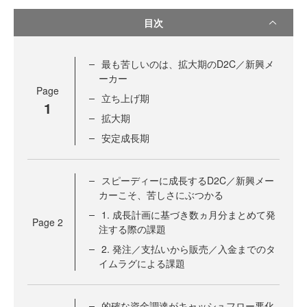
目次
最も苦しいのは、拡大期のD2C／新興メ
ーカー
Page
立ち上げ期
1
拡大期
安定成長期
スピーディーに成長するD2C／新興メー
カーこそ、苦しさにぶつかる
1. 成長計画に基づき数ヵ月分まとめて発
Page
2
注する際の課題
2. 発注／支払いから販売／入金までのタ
イムラグによる課題
的確な資金調達がキャッシュフロー悪化