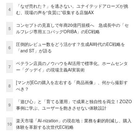
「なぜ売れた？」を逃さない。ユナイテッドアローズが挑
4
む、現場の声を“良質に”収集する店舗AX
コンセプトの見直しで年商20億円規模へ 急成長中の「セ
5
ルフレジ専用エコバッグORIBA」のEC戦略
圧倒的レビュー数をどう活かす？生成AI時代のEC戦略を
6
「and ST」が語る
ベテラン店員のノウハウをAI活用で標準化。ホームセンタ
7
ー「グッデイ」の現場主義AI実装術
[マンガ]ECの購入を左右する「商品画像」、何から撮影す
8
べき？
「遊び心」と「育てる運用」で成果と独自性を両立！ZOZO
9
事例に学ぶ、ユーザーを飽きさせない体験設計
楽天市場「AI-nization」の現在地：業務を劇的削減し、購入
10
体験を革新する次世代EC戦略