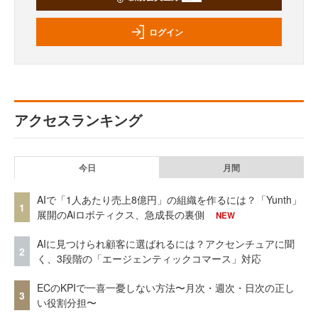
ログイン
アクセスランキング
今日
月間
AIで「1人あたり売上8億円」の組織を作るには？「Yunth」
1
展開のAiロボティクス、急成長の裏側
NEW
AIに見つけられ顧客に選ばれるには？アクセンチュアに聞
2
く、3段階の「エージェンティックコマース」対応
ECのKPIで一喜一憂しない方法〜月次・週次・日次の正し
3
い役割分担〜