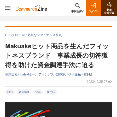
新規
事例を探す
ログイン
会員登録
D2Cグロースに必須なファイナンス視点
Makuakeヒット商品を生んだフィッ
トネスブランド 事業成長の切符獲
得を助けた資金調達手法に迫る
株式会社Finatextホールディングス 取締役CFO 伊藤祐一郎
[著]
2023/10/25 07:00
D2C
資金調達
決済
後払い