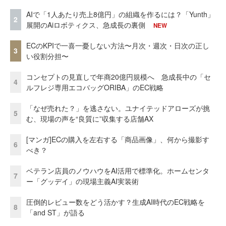
AIで「1人あたり売上8億円」の組織を作るには？「Yunth」
2
展開のAiロボティクス、急成長の裏側
NEW
ECのKPIで一喜一憂しない方法〜月次・週次・日次の正し
3
い役割分担〜
コンセプトの見直しで年商20億円規模へ 急成長中の「セ
4
ルフレジ専用エコバッグORIBA」のEC戦略
「なぜ売れた？」を逃さない。ユナイテッドアローズが挑
5
む、現場の声を“良質に”収集する店舗AX
[マンガ]ECの購入を左右する「商品画像」、何から撮影す
6
べき？
ベテラン店員のノウハウをAI活用で標準化。ホームセンタ
7
ー「グッデイ」の現場主義AI実装術
圧倒的レビュー数をどう活かす？生成AI時代のEC戦略を
8
「and ST」が語る