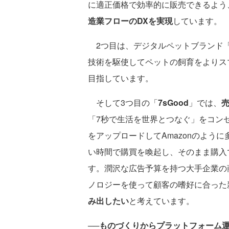
に適正価格で効率的に販売できるよう
造業フローのDXを実現
しています。
2つ目は、デジタルペットブランド
技術を駆使してペットの飼育をよりス
目指しています。
そして3つ目の「
7sGood
」では、
「7秒で生活を世界とつなぐ」をコンセ
をアップロードしてAmazonのように
い時間で購買を喚起し、そのまま購入
す。潤沢な広告予算を持つ大手企業の
ノロジーを使って顧客の嗜好に合った
み出したい
と考えています。
──ものづくりからプラットフォーム