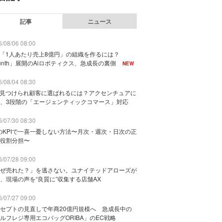
記事
ニュース
/08/06 08:00
で「1人あたり売上8億円」の組織を作るには？
unth」展開のAiロボティクス、急成長の裏側
NEW
/08/04 08:30
に見つけられ顧客に選ばれるには？アクセンチュアに
、3段階の「エージェンティックコマース」対応
/07/30 08:30
のKPIで一喜一憂しない方法〜月次・週次・日次の正
役割分担〜
/07/28 09:00
ぜ売れた？」を逃さない。ユナイテッドアローズが
、現場の声を“良質に”収集する店舗AX
/07/27 09:00
セプトの見直しで年商20億円規模へ 急成長中の
ルフレジ専用エコバッグORIBA」のEC戦略