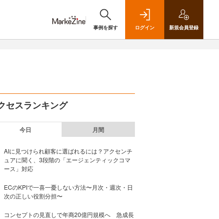
事例を探す
ログイン
新規
会員登録
クセスランキング
今日
月間
AIに見つけられ顧客に選ばれるには？アクセンチ
ュアに聞く、3段階の「エージェンティックコマ
ース」対応
ECのKPIで一喜一憂しない方法〜月次・週次・日
次の正しい役割分担〜
コンセプトの見直しで年商20億円規模へ 急成長