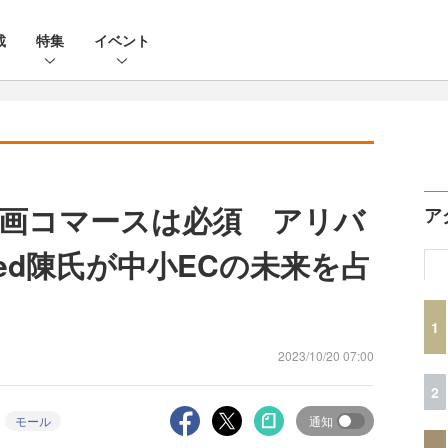
載
特集
イベント
画コマースは必須 アリバ
ア
ited陳氏が中小ECの未来を占
1
2023/10/20 07:00
2
モール
通知