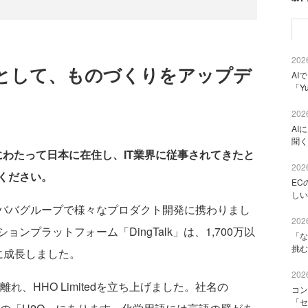
2026
として、ものづくりをアップデ
AI
「Y
2026
AI
聞く
にわたって日本に在住し、IT業界に従事されてきたと
2026
ください。
EC
しい
ババグループで様々なプロダクト開発に携わりまし
2026
プラットフォーム「DingTalk」は、1,700万以
「な
挑む
に成長しました。
2026
れ、HHO Limitedを立ち上げました。社名の
コン
「セ