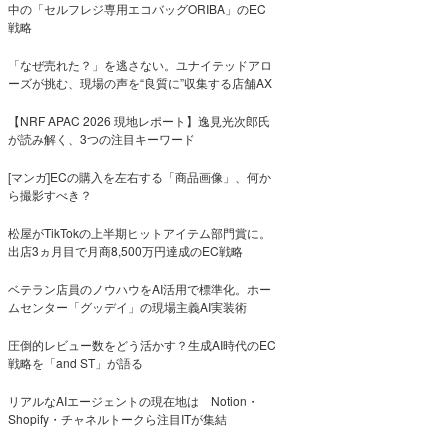
中の「セルフレジ専用エコバッグORIBA」のEC
戦略
「なぜ売れた？」を逃さない。ユナイテッドアロ
ーズが挑む、現場の声を“良質に”収集する店舗AX
【NRF APAC 2026 現地レポート】逸見光次郎氏
が読み解く、3つの注目キーワード
[マンガ]ECの購入を左右する「商品画像」、何か
ら撮影すべき？
松屋がTikTokの上半期ヒットアイテム部門賞に。
出店3ヵ月目で月商8,500万円達成のEC戦略
ベテラン店員のノウハウをAI活用で標準化。ホー
ムセンター「グッデイ」の現場主義AI実装術
圧倒的レビュー数をどう活かす？生成AI時代のEC
戦略を「and ST」が語る
リアルなAIエージェントの現在地は Notion・
Shopify・チャネルトークら注目ITが集結