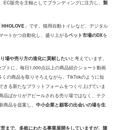
、EC販売を主軸としてブランディングに注力し、
製
「
HHOLOVE
」です。猫用自動トイレなど、デジタル
マートかつ自動化し、盛り上がる
ペット市場のDX
を
売り場や売り方の進化に貢献したい
と考えています。
プトに、毎日1,000点以上の商品紹介ショート動画
多くの商品を取りそろえながら、TikTokのように短
できる新たなプラットフォームをつくり上げていま
商品ばかりがアピールされる売り場ではなく、テク
新商品を提案し、
中小企業と顧客の出会いの場を生
運営まで、多岐にわたる事業展開をしていますが、陳