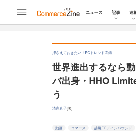
ニュース
記事
連
押さえておきたい！ECトレンド図鑑
世界進出するなら動
バ出身・HHO Lim
う
清家直子
[著]
動画
コマース
越境EC／インバウンド