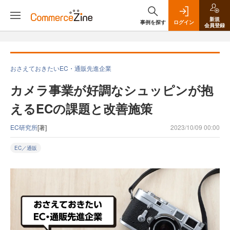
新規
事例を探す
ログイン
会員登録
おさえておきたいEC・通販先進企業
カメラ事業が好調なシュッピンが抱
えるECの課題と改善施策
EC研究所
[著]
2023/10/09 00:00
EC／通販