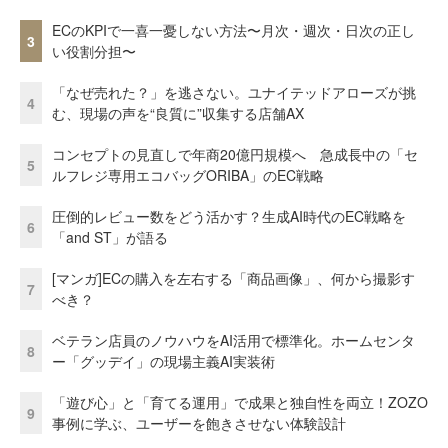
ECのKPIで一喜一憂しない方法〜月次・週次・日次の正し
3
い役割分担〜
「なぜ売れた？」を逃さない。ユナイテッドアローズが挑
4
む、現場の声を“良質に”収集する店舗AX
コンセプトの見直しで年商20億円規模へ 急成長中の「セ
5
ルフレジ専用エコバッグORIBA」のEC戦略
圧倒的レビュー数をどう活かす？生成AI時代のEC戦略を
6
「and ST」が語る
[マンガ]ECの購入を左右する「商品画像」、何から撮影す
7
べき？
ベテラン店員のノウハウをAI活用で標準化。ホームセンタ
8
ー「グッデイ」の現場主義AI実装術
「遊び心」と「育てる運用」で成果と独自性を両立！ZOZO
9
事例に学ぶ、ユーザーを飽きさせない体験設計