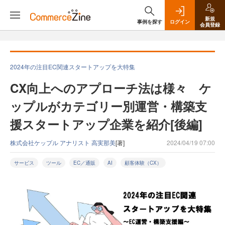
新規
事例を探す
ログイン
会員登録
2024年の注目EC関連スタートアップを大特集
CX向上へのアプローチ法は様々 ケ
ップルがカテゴリー別運営・構築支
援スタートアップ企業を紹介[後編]
株式会社ケップル アナリスト 高実那美
[著]
2024/04/19 07:00
サービス
ツール
EC／通販
AI
顧客体験（CX）