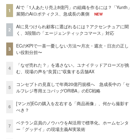
AIで「1人あたり売上8億円」の組織を作るには？「Yunth」
1
展開のAiロボティクス、急成長の裏側
NEW
AIに見つけられ顧客に選ばれるには？アクセンチュアに聞
2
く、3段階の「エージェンティックコマース」対応
ECのKPIで一喜一憂しない方法〜月次・週次・日次の正し
3
い役割分担〜
「なぜ売れた？」を逃さない。ユナイテッドアローズが挑
4
む、現場の声を“良質に”収集する店舗AX
コンセプトの見直しで年商20億円規模へ 急成長中の「セ
5
ルフレジ専用エコバッグORIBA」のEC戦略
[マンガ]ECの購入を左右する「商品画像」、何から撮影す
6
べき？
ベテラン店員のノウハウをAI活用で標準化。ホームセンタ
7
ー「グッデイ」の現場主義AI実装術