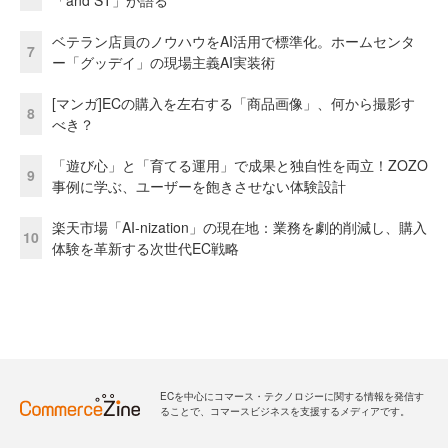
ベテラン店員のノウハウをAI活用で標準化。ホームセンタ
7
ー「グッデイ」の現場主義AI実装術
[マンガ]ECの購入を左右する「商品画像」、何から撮影す
8
べき？
「遊び心」と「育てる運用」で成果と独自性を両立！ZOZO
9
事例に学ぶ、ユーザーを飽きさせない体験設計
楽天市場「AI-nization」の現在地：業務を劇的削減し、購入
10
体験を革新する次世代EC戦略
ECを中心にコマース・テクノロジーに関する情報を発信す
ることで、コマースビジネスを支援するメディアです。