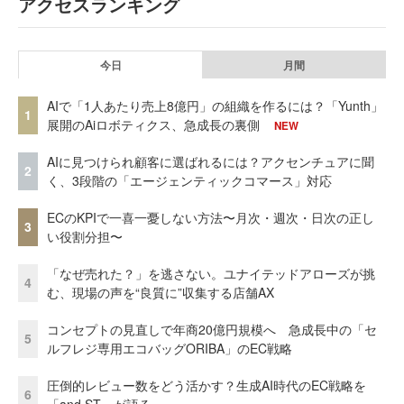
アクセスランキング
今日
月間
AIで「1人あたり売上8億円」の組織を作るには？「Yunth」
1
展開のAiロボティクス、急成長の裏側
NEW
AIに見つけられ顧客に選ばれるには？アクセンチュアに聞
2
く、3段階の「エージェンティックコマース」対応
ECのKPIで一喜一憂しない方法〜月次・週次・日次の正し
3
い役割分担〜
「なぜ売れた？」を逃さない。ユナイテッドアローズが挑
4
む、現場の声を“良質に”収集する店舗AX
コンセプトの見直しで年商20億円規模へ 急成長中の「セ
5
ルフレジ専用エコバッグORIBA」のEC戦略
圧倒的レビュー数をどう活かす？生成AI時代のEC戦略を
6
「and ST」が語る