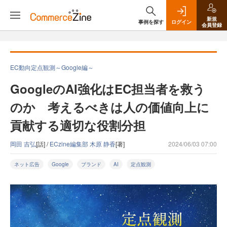
新規
事例を探す
ログイン
会員登録
EC動向定点観測～Google編～
GoogleのAI強化はEC担当者を救う
のか 考えるべきは人の価値向上に
貢献する適切な役割分担
岡田 吉弘
[話] /
ECzine編集部 木原 静香
[著]
2024/06/03 07:00
ネット広告
Google
ブランド
AI
定点観測