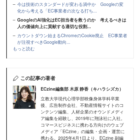
今は技術のスタンダードが変わる渦中か Googleの変
化から考える「EC事業者の次なる打ち...
GoogleのAI強化はEC担当者を救うのか 考えるべきは
人の価値向上に貢献する適切な役割...
カウントダウン始まるChromeのCookie廃止 EC事業者
が注視すべきGoogle動向...
もっと読む
この記事の著者
ECzine編集部 木原 静香（キハラシズカ）
立教大学現代心理学部映像身体学科卒業
後、広告制作会社、不動産情報サイトのコ
ンテンツ編集、人材企業のオウンドメディ
ア編集を経験し、2019年に翔泳社に入社。
コマースビジネスに携わる方向けのウェブ
メディア「ECzine」の編集・企画・運営に
携わる。2025年4月1日より、ECzine 副編