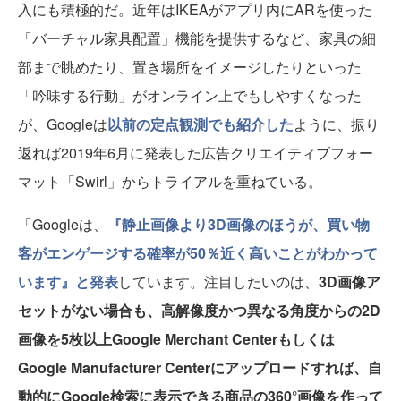
入にも積極的だ。近年はIKEAがアプリ内にARを使った
「バーチャル家具配置」機能を提供するなど、家具の細
部まで眺めたり、置き場所をイメージしたりといった
「吟味する行動」がオンライン上でもしやすくなった
が、Googleは
以前の定点観測でも紹介した
ように、振り
返れば2019年6月に発表した広告クリエイティブフォー
マット「Swirl」からトライアルを重ねている。
「Googleは、
『静止画像より3D画像のほうが、買い物
客がエンゲージする確率が50％近く高いことがわかって
います』と発表
しています。注目したいのは、
3D画像ア
セットがない場合も、高解像度かつ異なる角度からの2D
画像を5枚以上Google Merchant Centerもしくは
Google Manufacturer Centerにアップロードすれば、自
動的にGoogle検索に表示できる商品の360°画像を作って