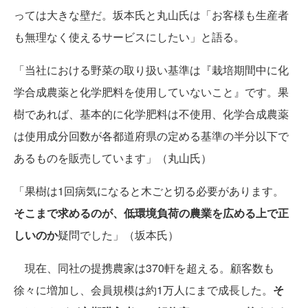
っては大きな壁だ。坂本氏と丸山氏は「お客様も生産者
も無理なく使えるサービスにしたい」と語る。
「当社における野菜の取り扱い基準は『栽培期間中に化
学合成農薬と化学肥料を使用していないこと』です。果
樹であれば、基本的に化学肥料は不使用、化学合成農薬
は使用成分回数が各都道府県の定める基準の半分以下で
あるものを販売しています」（丸山氏）
「果樹は1回病気になると木ごと切る必要があります。
そこまで求めるのが、低環境負荷の農業を広める上で正
しいのか
疑問でした」（坂本氏）
現在、同社の提携農家は370軒を超える。顧客数も
徐々に増加し、会員規模は約1万人にまで成長した。
そ