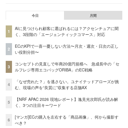
今日
月間
AIに見つけられ顧客に選ばれるには？アクセンチュアに聞
1
く、3段階の「エージェンティックコマース」対応
ECのKPIで一喜一憂しない方法〜月次・週次・日次の正し
2
い役割分担〜
コンセプトの見直しで年商20億円規模へ 急成長中の「セ
3
ルフレジ専用エコバッグORIBA」のEC戦略
「なぜ売れた？」を逃さない。ユナイテッドアローズが挑
4
む、現場の声を“良質に”収集する店舗AX
【NRF APAC 2026 現地レポート】逸見光次郎氏が読み解
5
く、3つの注目キーワード
[マンガ]ECの購入を左右する「商品画像」、何から撮影す
6
べき？