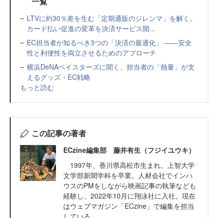
一覧
LTVに約30％差を生む「定期通販のジレンマ」を解く。
カード払い促進の変革を決済サービス開...
EC担当者が知るべき3つの「決済の最適化」 ――安全
性と利便性を両立させるためのアプローチ
横浜DeNAベイスターズに聞く、担当者の「熱量」が支
えるグッズ・EC戦略
もっと読む
この記事の著者
ECzine編集部 藤井有生（フジイユウキ）
1997年、香川県高松市生まれ。上智大学
文学部新聞学科を卒業。人材会社でインハ
ウスのPMをしながら映画記事の執筆なども
経験し、2022年10月に翔泳社に入社。現在
はウェブマガジン「ECzine」で編集を担当
している。