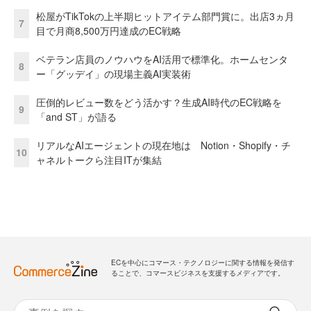
松屋がTikTokの上半期ヒットアイテム部門賞に。出店3ヵ月
7
目で月商8,500万円達成のEC戦略
ベテラン店員のノウハウをAI活用で標準化。ホームセンタ
8
ー「グッデイ」の現場主義AI実装術
圧倒的レビュー数をどう活かす？生成AI時代のEC戦略を
9
「and ST」が語る
リアルなAIエージェントの現在地は Notion・Shopify・チ
10
ャネルトークら注目ITが集結
ECを中心にコマース・テクノロジーに関する情報を発信す
ることで、コマースビジネスを支援するメディアです。