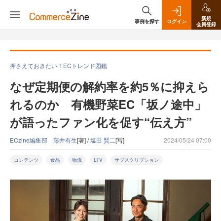
新規
事例を探す
ログイン
会員登録
押さえておきたい！ECトレンド図鑑
なぜ定期便の解約率を約5％に抑えら
れるのか 有機野菜EC「坂ノ途中」
が語ったファン化を促す“伝え方”
ECzine編集部 藤井有生
[著] /
塩田 賢二
[写]
2024/05/24 07:00
コンテンツ
食品
物流
LTV
サブスクリプション