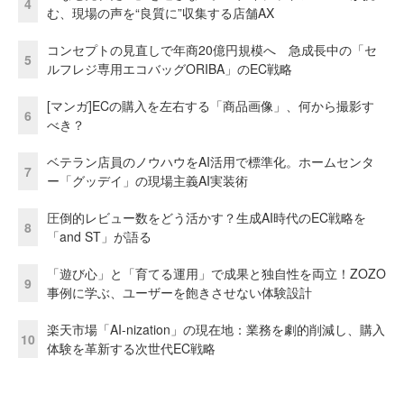
4
む、現場の声を“良質に”収集する店舗AX
コンセプトの見直しで年商20億円規模へ 急成長中の「セ
5
ルフレジ専用エコバッグORIBA」のEC戦略
[マンガ]ECの購入を左右する「商品画像」、何から撮影す
6
べき？
ベテラン店員のノウハウをAI活用で標準化。ホームセンタ
7
ー「グッデイ」の現場主義AI実装術
圧倒的レビュー数をどう活かす？生成AI時代のEC戦略を
8
「and ST」が語る
「遊び心」と「育てる運用」で成果と独自性を両立！ZOZO
9
事例に学ぶ、ユーザーを飽きさせない体験設計
楽天市場「AI-nization」の現在地：業務を劇的削減し、購入
10
体験を革新する次世代EC戦略