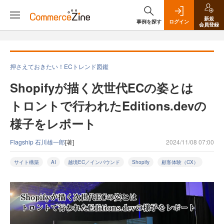
新規
事例を探す
ログイン
会員登録
押さえておきたい！ECトレンド図鑑
Shopifyが描く次世代ECの姿とは
トロントで行われたEditions.devの
様子をレポート
Flagship 石川雄一郎
[著]
2024/11/08 07:00
サイト構築
AI
越境EC／インバウンド
Shopify
顧客体験（CX）