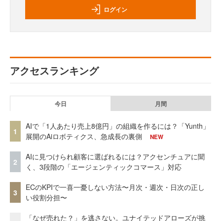
ログイン
アクセスランキング
今日
月間
AIで「1人あたり売上8億円」の組織を作るには？「Yunth」
1
展開のAiロボティクス、急成長の裏側
NEW
AIに見つけられ顧客に選ばれるには？アクセンチュアに聞
2
く、3段階の「エージェンティックコマース」対応
ECのKPIで一喜一憂しない方法〜月次・週次・日次の正し
3
い役割分担〜
「なぜ売れた？」を逃さない。ユナイテッドアローズが挑