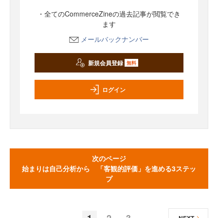
・全てのCommerceZineの過去記事が閲覧でき
ます
メールバックナンバー
新規会員登録
無料
ログイン
次のページ
始まりは自己分析から 「客観的評価」を進める3ステッ
プ
1
2
3