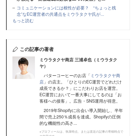
コミュニケーションには根性が必要？ “ちょっと残
念”なEC運営者の共通点をミウラタクヤ氏が...
もっと読む
この記事の著者
ミウラタクヤ商店 三浦卓也（ミウラタク
ヤ）
バターコーヒーのお店「
ミウラタクヤ商
店
」の店主。「ひとりのEC運営でどれだけ
成長できるか？」にこだわりお店を運営。
EC運営において一番大事にしてるのは「お
客様への接客」。広告・SNS運用が得意。
2019年Shopifyに出会い導入開始し、半年
間で売上250％成長を達成。Shopifyの圧倒
的な機能性の高さ...
※プロフィールは、執筆時点、または直近の記事の寄稿時点で