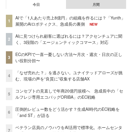
今日
月間
AIで「1人あたり売上8億円」の組織を作るには？「Yunth」
1
展開のAiロボティクス、急成長の裏側
NEW
AIに見つけられ顧客に選ばれるには？アクセンチュアに聞
2
く、3段階の「エージェンティックコマース」対応
ECのKPIで一喜一憂しない方法〜月次・週次・日次の正し
3
い役割分担〜
「なぜ売れた？」を逃さない。ユナイテッドアローズが挑
4
む、現場の声を“良質に”収集する店舗AX
コンセプトの見直しで年商20億円規模へ 急成長中の「セ
5
ルフレジ専用エコバッグORIBA」のEC戦略
圧倒的レビュー数をどう活かす？生成AI時代のEC戦略を
6
「and ST」が語る
ベテラン店員のノウハウをAI活用で標準化。ホームセンタ
7