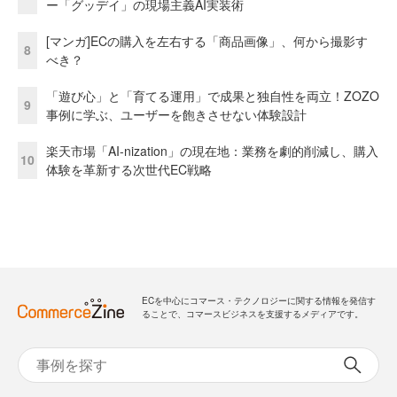
ー「グッデイ」の現場主義AI実装術
[マンガ]ECの購入を左右する「商品画像」、何から撮影す
8
べき？
「遊び心」と「育てる運用」で成果と独自性を両立！ZOZO
9
事例に学ぶ、ユーザーを飽きさせない体験設計
楽天市場「AI-nization」の現在地：業務を劇的削減し、購入
10
体験を革新する次世代EC戦略
ECを中心にコマース・テクノロジーに関する情報を発信す
ることで、コマースビジネスを支援するメディアです。