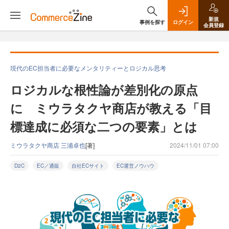
新規
事例を探す
ログイン
会員登録
現代のEC担当者に必要なメンタリティーとロジカル思考
ロジカルな根性論が差別化の原点
に ミウラタクヤ商店が教える「目
標達成に必須な二つの要素」とは
ミウラタクヤ商店 三浦卓也
[著]
2024/11/01 07:00
D2C
EC／通販
自社ECサイト
EC運営ノウハウ