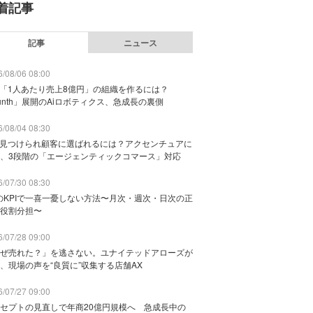
着記事
記事
ニュース
/08/06 08:00
で「1人あたり売上8億円」の組織を作るには？
unth」展開のAiロボティクス、急成長の裏側
/08/04 08:30
に見つけられ顧客に選ばれるには？アクセンチュアに
、3段階の「エージェンティックコマース」対応
/07/30 08:30
のKPIで一喜一憂しない方法〜月次・週次・日次の正
役割分担〜
/07/28 09:00
ぜ売れた？」を逃さない。ユナイテッドアローズが
、現場の声を“良質に”収集する店舗AX
/07/27 09:00
セプトの見直しで年商20億円規模へ 急成長中の