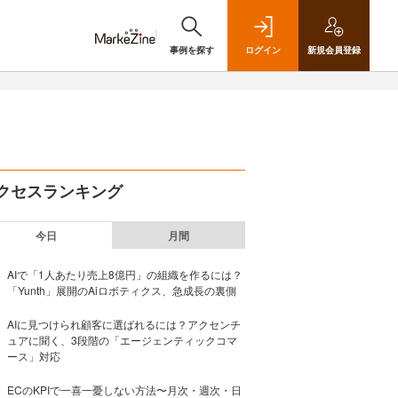
事例を探す
ログイン
新規
会員登録
クセスランキング
今日
月間
AIで「1人あたり売上8億円」の組織を作るには？
「Yunth」展開のAiロボティクス、急成長の裏側
AIに見つけられ顧客に選ばれるには？アクセンチ
ュアに聞く、3段階の「エージェンティックコマ
ース」対応
ECのKPIで一喜一憂しない方法〜月次・週次・日