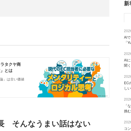
新
2026
AI
「Y
2026
AI
聞く
2026
EC
しい
2026
「な
挑む
長 そんなうまい話はない
2026
コン