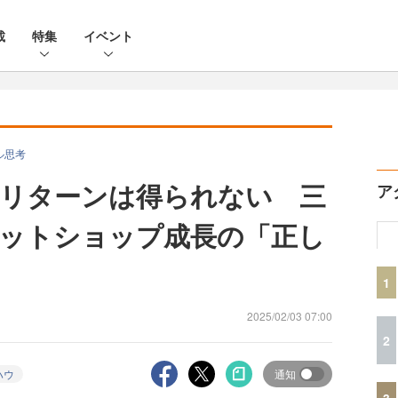
載
特集
イベント
ル思考
リターンは得られない 三
ア
ットショップ成長の「正し
1
2025/02/03 07:00
2
ハウ
通知
3