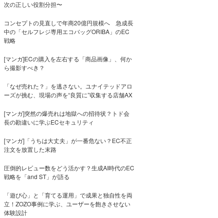
次の正しい役割分担〜
コンセプトの見直しで年商20億円規模へ 急成長
中の「セルフレジ専用エコバッグORIBA」のEC
戦略
[マンガ]ECの購入を左右する「商品画像」、何か
ら撮影すべき？
「なぜ売れた？」を逃さない。ユナイテッドアロ
ーズが挑む、現場の声を“良質に”収集する店舗AX
[マンガ]突然の爆売れは地獄への招待状？トド会
長の勘違いに学ぶECセキュリティ
[マンガ]「うちは大丈夫」が一番危ない？EC不正
注文を放置した末路
圧倒的レビュー数をどう活かす？生成AI時代のEC
戦略を「and ST」が語る
「遊び心」と「育てる運用」で成果と独自性を両
立！ZOZO事例に学ぶ、ユーザーを飽きさせない
体験設計