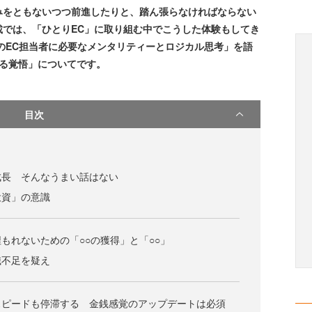
みをともないつつ前進したりと、踏ん張らなければならない
載では、「ひとりEC」に取り組む中でこうした体験もしてき
のEC担当者に必要なメンタリティーとロジカル思考」を語
せる覚悟」についてです。
目次
成長 そんなうまい話はない
投資」の意識
もれないための「○○の獲得」と「○○」
識不足を疑え
スピードも停滞する 金銭感覚のアップデートは必須