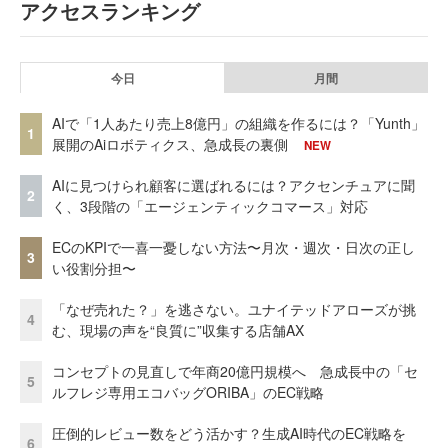
アクセスランキング
今日
月間
AIで「1人あたり売上8億円」の組織を作るには？「Yunth」
1
展開のAiロボティクス、急成長の裏側
NEW
AIに見つけられ顧客に選ばれるには？アクセンチュアに聞
2
く、3段階の「エージェンティックコマース」対応
ECのKPIで一喜一憂しない方法〜月次・週次・日次の正し
3
い役割分担〜
「なぜ売れた？」を逃さない。ユナイテッドアローズが挑
4
む、現場の声を“良質に”収集する店舗AX
コンセプトの見直しで年商20億円規模へ 急成長中の「セ
5
ルフレジ専用エコバッグORIBA」のEC戦略
圧倒的レビュー数をどう活かす？生成AI時代のEC戦略を
6