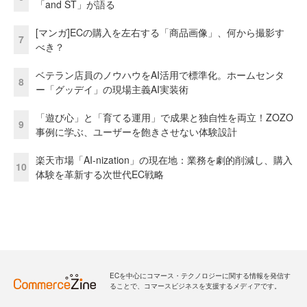
「and ST」が語る
[マンガ]ECの購入を左右する「商品画像」、何から撮影す
7
べき？
ベテラン店員のノウハウをAI活用で標準化。ホームセンタ
8
ー「グッデイ」の現場主義AI実装術
「遊び心」と「育てる運用」で成果と独自性を両立！ZOZO
9
事例に学ぶ、ユーザーを飽きさせない体験設計
楽天市場「AI-nization」の現在地：業務を劇的削減し、購入
10
体験を革新する次世代EC戦略
ECを中心にコマース・テクノロジーに関する情報を発信す
ることで、コマースビジネスを支援するメディアです。