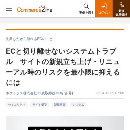
新規
事例を探す
ログイン
会員登録
失敗したから語れるECのこと
ECと切り離せないシステムトラブ
ル サイトの新規立ち上げ・リニュ
ーアル時のリスクを最小限に抑える
には
ネクトラス株式会社 代表取締役 中島 郁
[著]
2024/10/29 07:00
セキュリティ
サイト構築
新規事業
システム