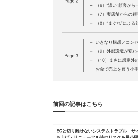
Page
2
（6）“濃い”顧客か
（7）実店舗からの顧
（8）“まぐれ”によ
いきなり構想／コン
（9）外部環境が変わ
Page
3
（10）まさに想定外
お金で売上を買う小
前回の記事はこちら