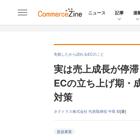
ニュース
記事
連
失敗したから語れるECのこと
実は売上成長が停
ECの立ち上げ期・
対策
ネクトラス株式会社 代表取締役 中島 郁
[著]
新規事業