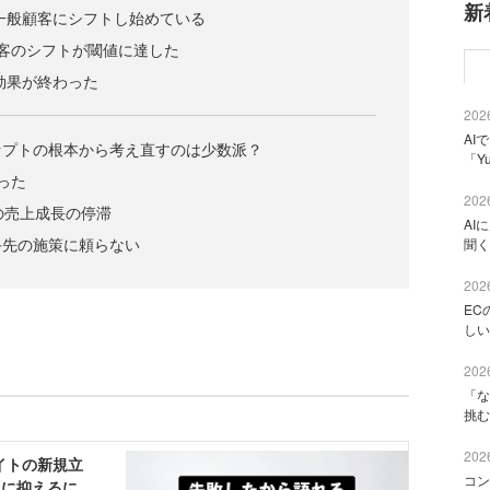
新
ら一般顧客にシフトし始めている
客のシフトが閾値に達した
る効果が終わった
2026
AI
セプトの根本から考え直すのは少数派？
「Y
った
2026
の売上成長の停滞
AI
手先の施策に頼らない
聞く
2026
EC
しい
2026
「な
挑む
2026
コン