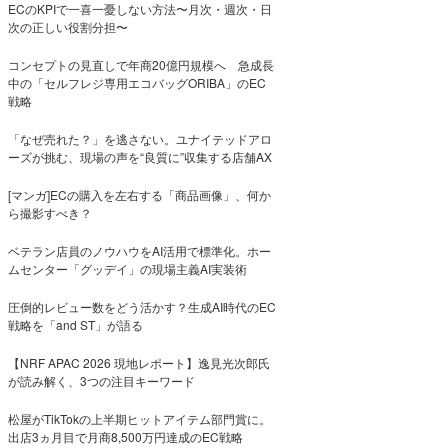
ECのKPIで一喜一憂しない方法〜月次・週次・日
次の正しい役割分担〜
コンセプトの見直しで年商20億円規模へ 急成長
中の「セルフレジ専用エコバッグORIBA」のEC
戦略
「なぜ売れた？」を逃さない。ユナイテッドアロ
ーズが挑む、現場の声を“良質に”収集する店舗AX
[マンガ]ECの購入を左右する「商品画像」、何か
ら撮影すべき？
ベテラン店員のノウハウをAI活用で標準化。ホー
ムセンター「グッデイ」の現場主義AI実装術
圧倒的レビュー数をどう活かす？生成AI時代のEC
戦略を「and ST」が語る
【NRF APAC 2026 現地レポート】逸見光次郎氏
が読み解く、3つの注目キーワード
松屋がTikTokの上半期ヒットアイテム部門賞に。
出店3ヵ月目で月商8,500万円達成のEC戦略