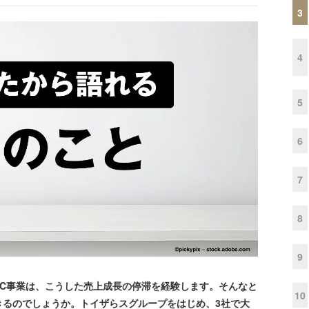
3
4
5
6
7
8
9
C事業は、こうした売上成長の停滞を経験します。そんなと
10
きるのでしょうか。トイザらスグループをはじめ、3社で大