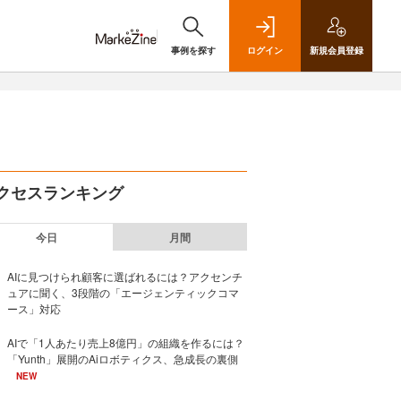
事例を探す
ログイン
新規
会員登録
クセスランキング
今日
月間
AIに見つけられ顧客に選ばれるには？アクセンチ
ュアに聞く、3段階の「エージェンティックコマ
ース」対応
AIで「1人あたり売上8億円」の組織を作るには？
「Yunth」展開のAiロボティクス、急成長の裏側
NEW