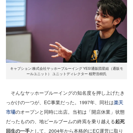
キャプション:株式会社ヤッホーブルーイング YES!通販団星組（通販モ
ールユニット） ユニットディレクター 植野浩樹氏
そんなヤッホーブルーイングの知名度を押し上げたき
っかけの一つが、EC事業だった。1997年、同社は
楽天
市場
のオープンと同時に出店。当初は「開店休業」状態
だったものの、地ビールブームの終焉を乗り越える
起死
回生の一手
として、2004年から本格的にEC運営に取り