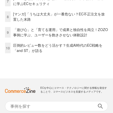
7
に学ぶECセキュリティ
[マンガ]「うちは大丈夫」が一番危ない？EC不正注文を放
8
置した末路
「遊び心」と「育てる運用」で成果と独自性を両立！ZOZO
9
事例に学ぶ、ユーザーを飽きさせない体験設計
圧倒的レビュー数をどう活かす？生成AI時代のEC戦略を
10
「and ST」が語る
ECを中心にコマース・テクノロジーに関する情報を発信す
ることで、コマースビジネスを支援するメディアです。