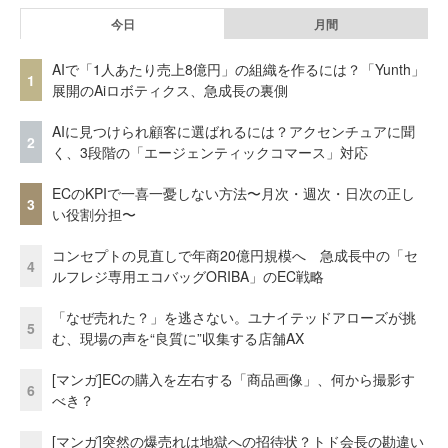
今日
月間
AIで「1人あたり売上8億円」の組織を作るには？「Yunth」
1
展開のAiロボティクス、急成長の裏側
AIに見つけられ顧客に選ばれるには？アクセンチュアに聞
2
く、3段階の「エージェンティックコマース」対応
ECのKPIで一喜一憂しない方法〜月次・週次・日次の正し
3
い役割分担〜
コンセプトの見直しで年商20億円規模へ 急成長中の「セ
4
ルフレジ専用エコバッグORIBA」のEC戦略
「なぜ売れた？」を逃さない。ユナイテッドアローズが挑
5
む、現場の声を“良質に”収集する店舗AX
[マンガ]ECの購入を左右する「商品画像」、何から撮影す
6
べき？
[マンガ]突然の爆売れは地獄への招待状？トド会長の勘違い