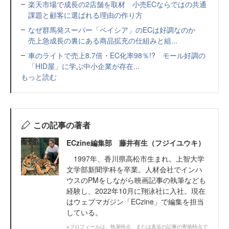
楽天市場で成長の2店舗を取材 小売ECならではの共通
課題と顧客に選ばれる理由の作り方
なぜ群馬発スーパー「ベイシア」のECは好調なのか
売上急成長の裏にある商品拡充の仕組みと組...
車のライトで売上8.7倍・EC化率98％!? モール好調の
「HID屋」に学ぶ中小企業が存在...
もっと読む
この記事の著者
ECzine編集部 藤井有生（フジイユウキ）
1997年、香川県高松市生まれ。上智大学
文学部新聞学科を卒業。人材会社でインハ
ウスのPMをしながら映画記事の執筆なども
経験し、2022年10月に翔泳社に入社。現在
はウェブマガジン「ECzine」で編集を担当
している。
※プロフィールは、執筆時点、または直近の記事の寄稿時点で