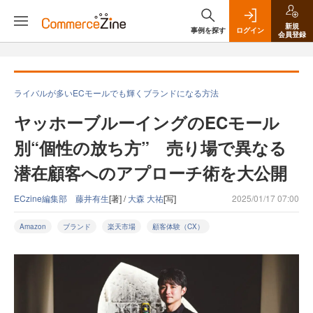
新規
事例を探す
ログイン
会員登録
ライバルが多いECモールでも輝くブランドになる方法
ヤッホーブルーイングのECモール
別“個性の放ち方” 売り場で異なる
潜在顧客へのアプローチ術を大公開
ECzine編集部 藤井有生
[著] /
大森 大祐
[写]
2025/01/17 07:00
Amazon
ブランド
楽天市場
顧客体験（CX）