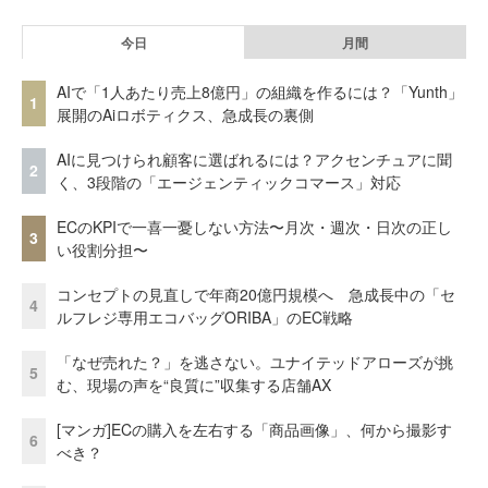
今日
月間
AIで「1人あたり売上8億円」の組織を作るには？「Yunth」
1
展開のAiロボティクス、急成長の裏側
AIに見つけられ顧客に選ばれるには？アクセンチュアに聞
2
く、3段階の「エージェンティックコマース」対応
ECのKPIで一喜一憂しない方法〜月次・週次・日次の正し
3
い役割分担〜
コンセプトの見直しで年商20億円規模へ 急成長中の「セ
4
ルフレジ専用エコバッグORIBA」のEC戦略
「なぜ売れた？」を逃さない。ユナイテッドアローズが挑
5
む、現場の声を“良質に”収集する店舗AX
[マンガ]ECの購入を左右する「商品画像」、何から撮影す
6
べき？