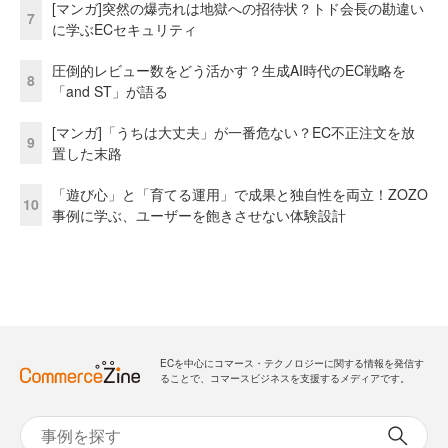
[マンガ]突然の爆売れは地獄への招待状？トド会長の勘違い
7
に学ぶECセキュリティ
圧倒的レビュー数をどう活かす？生成AI時代のEC戦略を
8
「and ST」が語る
[マンガ]「うちは大丈夫」が一番危ない？EC不正注文を放
9
置した末路
「遊び心」と「育てる運用」で成果と独自性を両立！ZOZO
10
事例に学ぶ、ユーザーを飽きさせない体験設計
ECを中心にコマース・テクノロジーに関する情報を発信す
ることで、コマースビジネスを支援するメディアです。