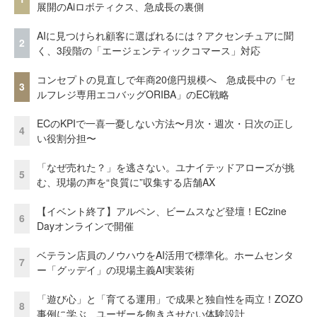
展開のAiロボティクス、急成長の裏側
AIに見つけられ顧客に選ばれるには？アクセンチュアに聞
2
く、3段階の「エージェンティックコマース」対応
コンセプトの見直しで年商20億円規模へ 急成長中の「セ
3
ルフレジ専用エコバッグORIBA」のEC戦略
ECのKPIで一喜一憂しない方法〜月次・週次・日次の正し
4
い役割分担〜
「なぜ売れた？」を逃さない。ユナイテッドアローズが挑
5
む、現場の声を“良質に”収集する店舗AX
【イベント終了】アルペン、ビームスなど登壇！ECzine
6
Dayオンラインで開催
ベテラン店員のノウハウをAI活用で標準化。ホームセンタ
7
ー「グッデイ」の現場主義AI実装術
「遊び心」と「育てる運用」で成果と独自性を両立！ZOZO
8
事例に学ぶ、ユーザーを飽きさせない体験設計