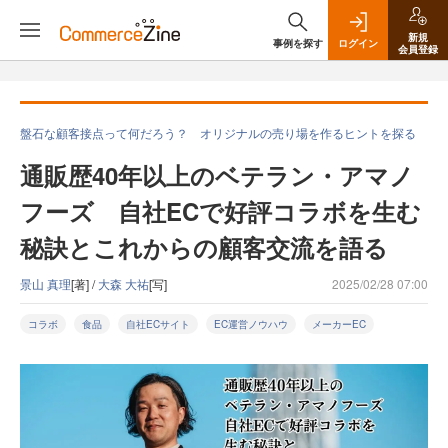
新規
事例を探す
ログイン
会員登録
盤石な顧客接点って何だろう？ オリジナルの売り場を作るヒントを探る
通販歴40年以上のベテラン・アマノ
フーズ 自社ECで好評コラボを生む
秘訣とこれからの顧客交流を語る
景山 真理
[著] /
大森 大祐
[写]
2025/02/28 07:00
コラボ
食品
自社ECサイト
EC運営ノウハウ
メーカーEC