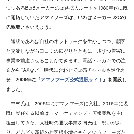
つつあるBtoBメーカーの販路拡大ルートを1980年代に既
に開拓していた
アマノフーズは、いわばメーカーD2Cの
先駆者
ともいえよう。
「通販であれば自社のネットワークを生かしつつ、顧客
と交流しながら口コミの広がりとともに一歩ずつ着実に
事業を前進させることができます。電話・ハガキでの注
文からFAXなど、時代に合わせて販売チャネルも進化さ
せ、
2008年に『
アマノフーズ公式通販サイト
』を開設
し
ました」
中村氏は、2006年にアマノフーズに入社。2019年に現
職に就任する以前は、マーケティング・広報業務を主に
担当してきた。入社時の通販事業を同氏は「勢いがあ
り、どんどん新規のお客様を増やそうというフェーズだ