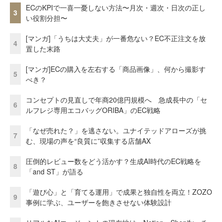
ECのKPIで一喜一憂しない方法〜月次・週次・日次の正し
3
い役割分担〜
[マンガ]「うちは大丈夫」が一番危ない？EC不正注文を放
4
置した末路
[マンガ]ECの購入を左右する「商品画像」、何から撮影す
5
べき？
コンセプトの見直しで年商20億円規模へ 急成長中の「セ
6
ルフレジ専用エコバッグORIBA」のEC戦略
「なぜ売れた？」を逃さない。ユナイテッドアローズが挑
7
む、現場の声を“良質に”収集する店舗AX
圧倒的レビュー数をどう活かす？生成AI時代のEC戦略を
8
「and ST」が語る
「遊び心」と「育てる運用」で成果と独自性を両立！ZOZO
9
事例に学ぶ、ユーザーを飽きさせない体験設計