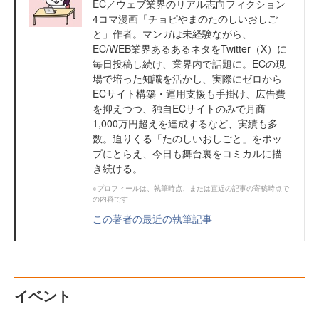
EC／ウェブ業界のリアル志向フィクション
4コマ漫画「チョピやまのたのしいおしご
と」作者。マンガは未経験ながら、
EC/WEB業界あるあるネタをTwitter（X）に
毎日投稿し続け、業界内で話題に。ECの現
場で培った知識を活かし、実際にゼロから
ECサイト構築・運用支援も手掛け、広告費
を抑えつつ、独自ECサイトのみで月商
1,000万円超えを達成するなど、実績も多
数。迫りくる「たのしいおしごと」をポッ
プにとらえ、今日も舞台裏をコミカルに描
き続ける。
※プロフィールは、執筆時点、または直近の記事の寄稿時点で
の内容です
この著者の最近の執筆記事
イベント