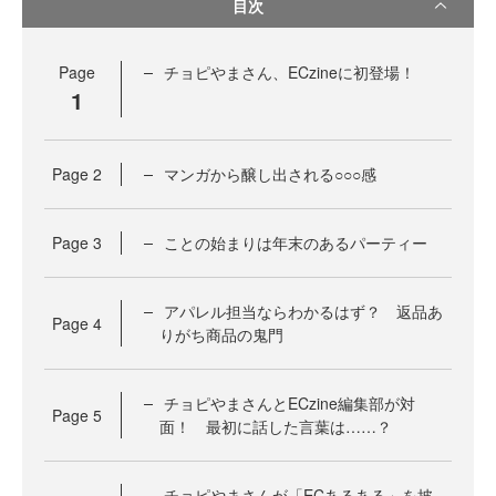
目次
Page
チョピやまさん、ECzineに初登場！
1
Page
2
マンガから醸し出される○○○感
Page
3
ことの始まりは年末のあるパーティー
アパレル担当ならわかるはず？ 返品あ
Page
4
りがち商品の鬼門
チョピやまさんとECzine編集部が対
Page
5
面！ 最初に話した言葉は……？
チョピやまさんが「ECあるある」を披