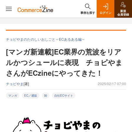
新規
事例を探す
ログイン
会員登録
チョピやまのたのしいおしごと～ECあるある編～
[マンガ新連載]EC業界の荒波をリア
ルかつシュールに表現 チョピやま
さんがECzineにやってきた！
チョピやま
[著]
2025/02/17 07:00
マンガ
EC／通販
卸
自社ECサイト