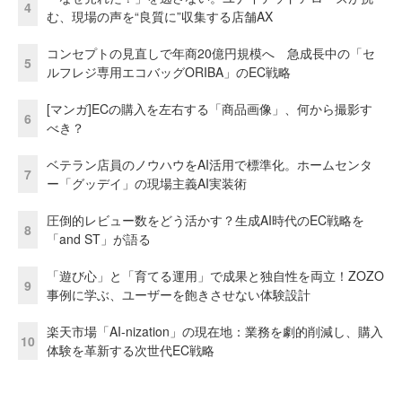
4
む、現場の声を“良質に”収集する店舗AX
コンセプトの見直しで年商20億円規模へ 急成長中の「セ
5
ルフレジ専用エコバッグORIBA」のEC戦略
[マンガ]ECの購入を左右する「商品画像」、何から撮影す
6
べき？
ベテラン店員のノウハウをAI活用で標準化。ホームセンタ
7
ー「グッデイ」の現場主義AI実装術
圧倒的レビュー数をどう活かす？生成AI時代のEC戦略を
8
「and ST」が語る
「遊び心」と「育てる運用」で成果と独自性を両立！ZOZO
9
事例に学ぶ、ユーザーを飽きさせない体験設計
楽天市場「AI-nization」の現在地：業務を劇的削減し、購入
10
体験を革新する次世代EC戦略