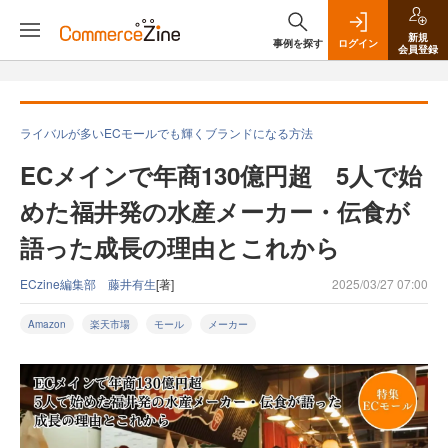
新規
事例を探す
ログイン
会員登録
ライバルが多いECモールでも輝くブランドになる方法
ECメインで年商130億円超 5人で始
めた福井発の水産メーカー・伝食が
語った成長の理由とこれから
ECzine編集部 藤井有生
[著]
2025/03/27 07:00
Amazon
楽天市場
モール
メーカー