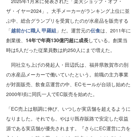
2025年1月末に発表された「楽天ショップ・オブ・
ザ・イヤー2024」。大手メーカーがランキング上位に並
ぶ中、総合グランプリを受賞したのが水産品を販売する
「
越前かに職人 甲羅組
」だ。運営元の
伝食
は、2011年に
創業後、
14年で年商130億円超に成長
している。創業当
時は5人だった従業員数は約250人にまで増えた。
同社立ち上げの発起人・田辺氏は、福井県敦賀市の別
の水産品メーカーで働いていたという。前職の主力事業
が対面販売、飲食店運営の中、ECモールが台頭し始めた
2000年頃に同氏一人でEC販売を始めた。
「EC売上は順調に伸び、いつしか実店舗を超えるように
なりました。それでも、やはり既存販路で安定した収益
源である実店舗が優先されます。『さらにEC運営に力を