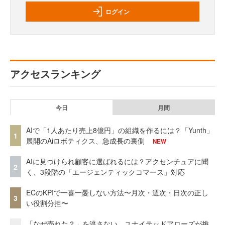
ログイン
アクセスランキング
今日
月間
AIで「1人あたり売上8億円」の組織を作るには？「Yunth」
1
展開のAiロボティクス、急成長の裏側
NEW
AIに見つけられ顧客に選ばれるには？アクセンチュアに聞
2
く、3段階の「エージェンティックコマース」対応
ECのKPIで一喜一憂しない方法〜月次・週次・日次の正し
3
い役割分担〜
「なぜ売れた？」を逃さない。ユナイテッドアローズが挑