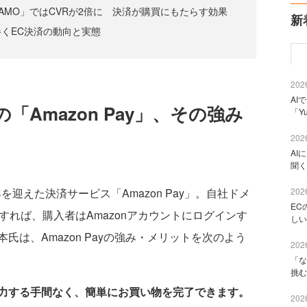
AMO」ではCVRが2倍に 決済が購買にもたらす効果
新
取り巻くEC決済の動向と実態
2026
AI
「Amazon Pay」、その強み
「Y
2026
AI
聞く
2026
を迎えた決済サービス「Amazon Pay」。自社ドメ
EC
導入すれば、購入者はAmazonアカウントにログインす
しい
は、Amazon Payの強み・メリットを次のよう
2026
「な
挑む
力する手間なく、簡単にお買い物を完了できます。
2026