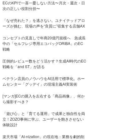
ECのKPIで一喜一憂しない方法〜月次・週次・日
次の正しい役割分担〜
「なぜ売れた？」を逃さない。ユナイテッドアロ
ーズが挑む、現場の声を“良質に”収集する店舗AX
コンセプトの見直しで年商20億円規模へ 急成長
中の「セルフレジ専用エコバッグORIBA」のEC
戦略
圧倒的レビュー数をどう活かす？生成AI時代のEC
戦略を「and ST」が語る
ベテラン店員のノウハウをAI活用で標準化。ホー
ムセンター「グッデイ」の現場主義AI実装術
[マンガ]ECの購入を左右する「商品画像」、何か
ら撮影すべき？
「遊び心」と「育てる運用」で成果と独自性を両
立！ZOZO事例に学ぶ、ユーザーを飽きさせない
体験設計
楽天市場「AI-nization」の現在地：業務を劇的削