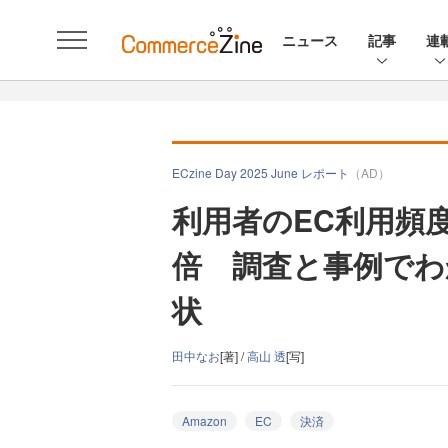
ニュース
記事
連
ECzine Day 2025 June レポート
（AD）
利用者のEC利用頻度
倍 調査と事例でわか
状
田中なお
[著] /
高山 透
[写]
Amazon
EC
決済