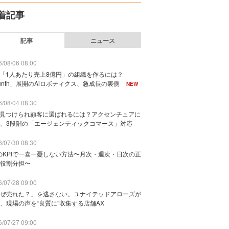
着記事
記事
ニュース
/08/06 08:00
で「1人あたり売上8億円」の組織を作るには？
unth」展開のAiロボティクス、急成長の裏側
NEW
/08/04 08:30
に見つけられ顧客に選ばれるには？アクセンチュアに
、3段階の「エージェンティックコマース」対応
/07/30 08:30
のKPIで一喜一憂しない方法〜月次・週次・日次の正
役割分担〜
/07/28 09:00
ぜ売れた？」を逃さない。ユナイテッドアローズが
、現場の声を“良質に”収集する店舗AX
/07/27 09:00