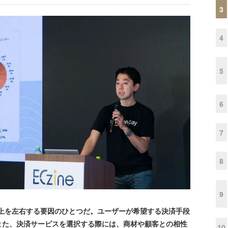
3
4
5
6
7
8
9
上を左右する要因のひとつだ。ユーザーが希望する決済手段
また、決済サービスを選択する際には、商材や顧客との相性
10