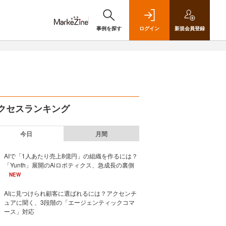
事例を探す
ログイン
新規
会員登録
クセスランキング
今日
月間
AIで「1人あたり売上8億円」の組織を作るには？
「Yunth」展開のAiロボティクス、急成長の裏側
NEW
AIに見つけられ顧客に選ばれるには？アクセンチ
ュアに聞く、3段階の「エージェンティックコマ
ース」対応