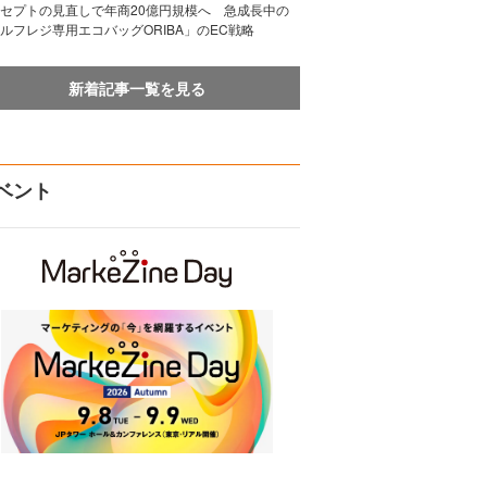
セプトの見直しで年商20億円規模へ 急成長中の
ルフレジ専用エコバッグORIBA」のEC戦略
新着記事一覧を見る
ベント