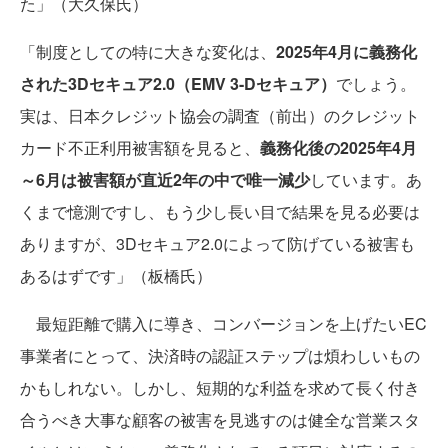
た」（大久保氏）
「制度としての特に大きな変化は、
2025年4月に義務化
された3Dセキュア2.0（EMV 3-Dセキュア）
でしょう。
実は、日本クレジット協会の調査（前出）のクレジット
カード不正利用被害額を見ると、
義務化後の2025年4月
～6月は被害額が直近2年の中で唯一減少
しています。あ
くまで憶測ですし、もう少し長い目で結果を見る必要は
ありますが、3Dセキュア2.0によって防げている被害も
あるはずです」（板橋氏）
最短距離で購入に導き、コンバージョンを上げたいEC
事業者にとって、決済時の認証ステップは煩わしいもの
かもしれない。しかし、短期的な利益を求めて長く付き
合うべき大事な顧客の被害を見逃すのは健全な営業スタ