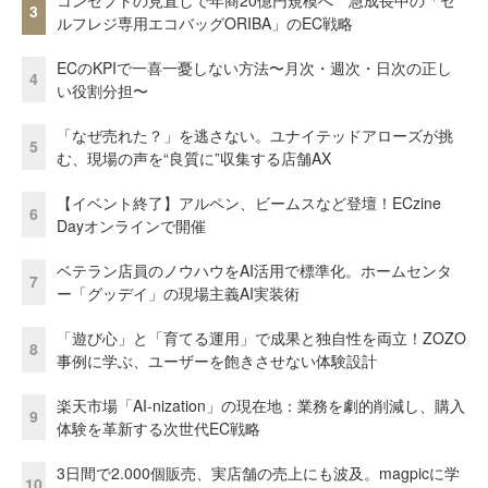
3
ルフレジ専用エコバッグORIBA」のEC戦略
ECのKPIで一喜一憂しない方法〜月次・週次・日次の正し
4
い役割分担〜
「なぜ売れた？」を逃さない。ユナイテッドアローズが挑
5
む、現場の声を“良質に”収集する店舗AX
【イベント終了】アルペン、ビームスなど登壇！ECzine
6
Dayオンラインで開催
ベテラン店員のノウハウをAI活用で標準化。ホームセンタ
7
ー「グッデイ」の現場主義AI実装術
「遊び心」と「育てる運用」で成果と独自性を両立！ZOZO
8
事例に学ぶ、ユーザーを飽きさせない体験設計
楽天市場「AI-nization」の現在地：業務を劇的削減し、購入
9
体験を革新する次世代EC戦略
3日間で2.000個販売、実店舗の売上にも波及。magpicに学
10