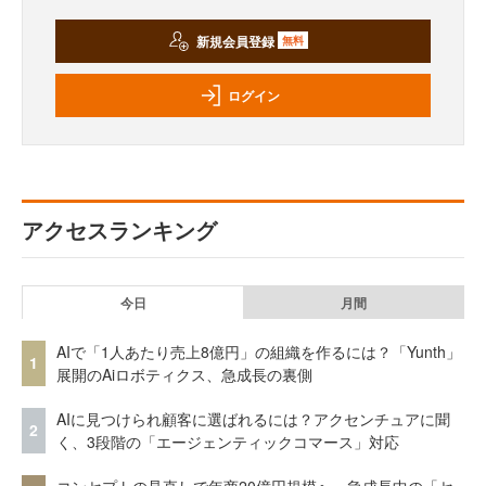
新規会員登録
無料
ログイン
アクセスランキング
今日
月間
AIで「1人あたり売上8億円」の組織を作るには？「Yunth」
1
展開のAiロボティクス、急成長の裏側
AIに見つけられ顧客に選ばれるには？アクセンチュアに聞
2
く、3段階の「エージェンティックコマース」対応
コンセプトの見直しで年商20億円規模へ 急成長中の「セ