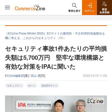
新規
事例を探す
ログイン
会員登録
［ECzine Press Winter 2025］ECサイトの脆弱性・不正利用対策義務化を
機に考える、これからのセキュリティ
（AD）
セキュリティ事故1件あたりの平均損
失額は5,700万円 堅牢な環境構築と
有効な対策をIPAに聞いた
ECzine編集部
[著] /
高山 透
[写]
2025/12/10 11:00
セキュリティ
カート
自社ECサイト