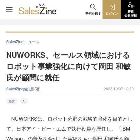
新規
事例を探す
ログイン
会員登録
SalesZine ニュース
NUWORKS、セールス領域における
ロボット事業強化に向けて岡田 和敏
氏が顧問に就任
SalesZine編集部
[著]
2025/10/07 12:30
経営
AI
NUWORKSは、ロボット分野の戦略的強化を目的とし
て、日本アイ・ビー・エムで執行役員を歴任し、「IBM
Watson」の普及を牽引した実績をもつ岡田 和敏氏を顧