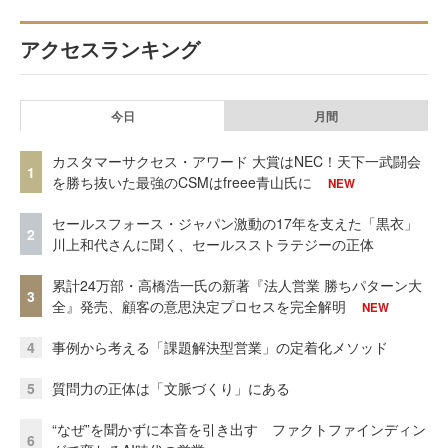
アクセスランキング
今日
月間
カスタマーサクセス・アワード 大賞はNEC！天下一武闘会
1
を勝ち抜いた最強のCSMはfreee青山氏に
NEW
セールスフォース・ジャパン激動の17年を支えた「黒衣」
2
川上和代さんに聞く、セールスストラテジーの正体
累計24万部・高橋浩一氏の新著『法人営業 勝ちパターン大
3
全』発売、顧客の意思決定プロセスを完全解明
NEW
4
事例から考える「課題解決型営業」の定着化メソッド
5
質問力の正体は「文脈づくり」にある
“なぜ”を聞かずに本音を引き出す ファクトファインディン
6