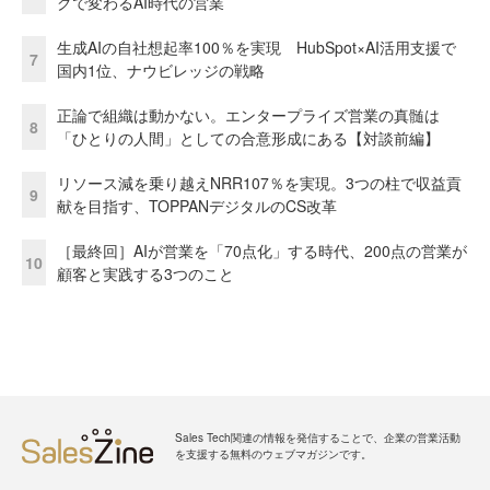
グで変わるAI時代の営業
生成AIの自社想起率100％を実現 HubSpot×AI活用支援で
7
国内1位、ナウビレッジの戦略
正論で組織は動かない。エンタープライズ営業の真髄は
8
「ひとりの人間」としての合意形成にある【対談前編】
リソース減を乗り越えNRR107％を実現。3つの柱で収益貢
9
献を目指す、TOPPANデジタルのCS改革
［最終回］AIが営業を「70点化」する時代、200点の営業が
10
顧客と実践する3つのこと
Sales Tech関連の情報を発信することで、企業の営業活動
を支援する無料のウェブマガジンです。