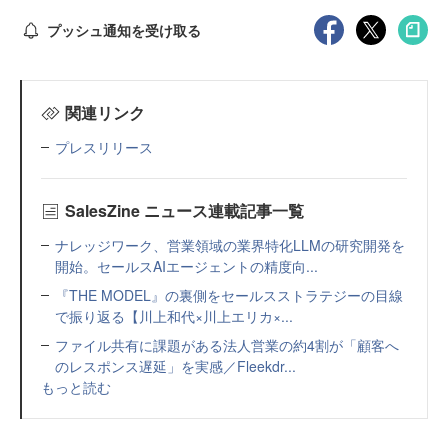
プッシュ通知を受け取る
関連リンク
プレスリリース
SalesZine ニュース連載記事一覧
ナレッジワーク、営業領域の業界特化LLMの研究開発を
開始。セールスAIエージェントの精度向...
『THE MODEL』の裏側をセールスストラテジーの目線
で振り返る【川上和代×川上エリカ×...
ファイル共有に課題がある法人営業の約4割が「顧客へ
のレスポンス遅延」を実感／Fleekdr...
もっと読む