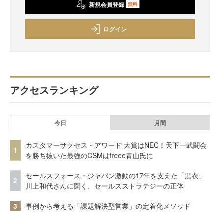
新規会員登録
無料
ログイン
アクセスランキング
今日
月間
カスタマーサクセス・アワード 大賞はNEC！天下一武闘会
1
を勝ち抜いた最強のCSMはfreee青山氏に
セールスフォース・ジャパン激動の17年を支えた「黒衣」
2
川上和代さんに聞く、セールスストラテジーの正体
3
事例から考える「課題解決型営業」の定着化メソッド