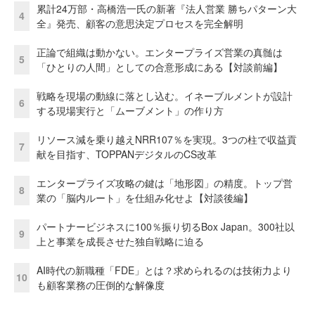
累計24万部・高橋浩一氏の新著『法人営業 勝ちパターン大
4
全』発売、顧客の意思決定プロセスを完全解明
正論で組織は動かない。エンタープライズ営業の真髄は
5
「ひとりの人間」としての合意形成にある【対談前編】
戦略を現場の動線に落とし込む。イネーブルメントが設計
6
する現場実行と「ムーブメント」の作り方
リソース減を乗り越えNRR107％を実現。3つの柱で収益貢
7
献を目指す、TOPPANデジタルのCS改革
エンタープライズ攻略の鍵は「地形図」の精度。トップ営
8
業の「脳内ルート」を仕組み化せよ【対談後編】
パートナービジネスに100％振り切るBox Japan。300社以
9
上と事業を成長させた独自戦略に迫る
AI時代の新職種「FDE」とは？求められるのは技術力より
10
も顧客業務の圧倒的な解像度