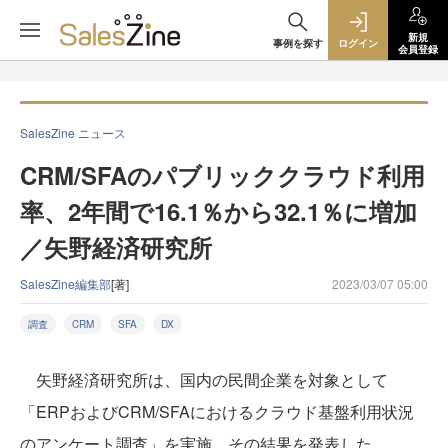
新規
事例を探す
ログイン
会員登録
SalesZine ニュース
CRM/SFAのパブリッククラウド利用
率、2年間で16.1％から32.1％に増加
／矢野経済研究所
SalesZine編集部
[著]
2023/03/07 05:00
調査
CRM
SFA
DX
矢野経済研究所は、国内の民間企業を対象として
「ERPおよびCRM/SFAにおけるクラウド基盤利用状況
のアンケート調査」を実施。その結果を発表した。