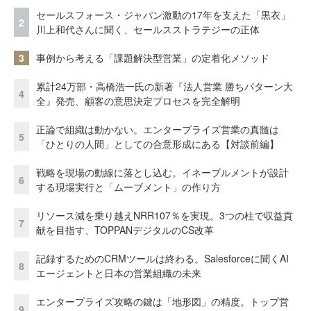
セールスフォース・ジャパン激動の17年を支えた「黒衣」
2
川上和代さんに聞く、セールスストラテジーの正体
3
事例から考える「課題解決型営業」の定着化メソッド
累計24万部・高橋浩一氏の新著『法人営業 勝ちパターン大
4
全』発売、顧客の意思決定プロセスを完全解明
正論で組織は動かない。エンタープライズ営業の真髄は
5
「ひとりの人間」としての合意形成にある【対談前編】
戦略を現場の動線に落とし込む。イネーブルメントが設計
6
する現場実行と「ムーブメント」の作り方
リソース減を乗り越えNRR107％を実現。3つの柱で収益貢
7
献を目指す、TOPPANデジタルのCS改革
記録するためのCRMツールは終わる。Salesforceに聞くAI
8
エージェントと日本の営業組織の未来
エンタープライズ攻略の鍵は「地形図」の精度。トップ営
9