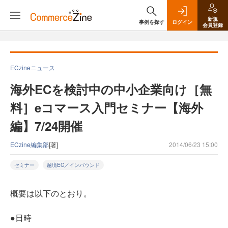
新規
事例を探す
ログイン
会員登録
ECzineニュース
海外ECを検討中の中小企業向け［無
料］eコマース入門セミナー【海外
編】7/24開催
ECzine編集部
[著]
2014/06/23 15:00
セミナー
越境EC／インバウンド
概要は以下のとおり。
●日時