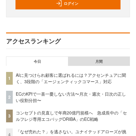
ログイン
アクセスランキング
今日
月間
AIに見つけられ顧客に選ばれるには？アクセンチュアに聞
1
く、3段階の「エージェンティックコマース」対応
ECのKPIで一喜一憂しない方法〜月次・週次・日次の正し
2
い役割分担〜
コンセプトの見直しで年商20億円規模へ 急成長中の「セ
3
ルフレジ専用エコバッグORIBA」のEC戦略
「なぜ売れた？」を逃さない。ユナイテッドアローズが挑
4