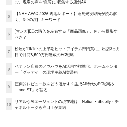
む、現場の声を“良質に”収集する店舗AX
【NRF APAC 2026 現地レポート】逸見光次郎氏が読み解
5
く、3つの注目キーワード
[マンガ]ECの購入を左右する「商品画像」、何から撮影す
6
べき？
松屋がTikTokの上半期ヒットアイテム部門賞に。出店3ヵ月
7
目で月商8,500万円達成のEC戦略
ベテラン店員のノウハウをAI活用で標準化。ホームセンタ
8
ー「グッデイ」の現場主義AI実装術
圧倒的レビュー数をどう活かす？生成AI時代のEC戦略を
9
「and ST」が語る
リアルなAIエージェントの現在地は Notion・Shopify・チ
10
ャネルトークら注目ITが集結