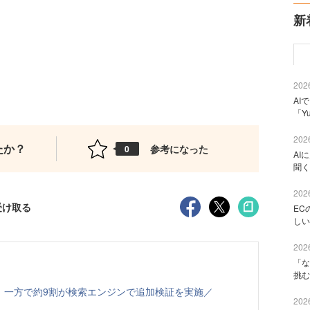
新
2026
AI
「Y
2026
たか？
参考になった
0
AI
聞く
2026
受け取る
EC
しい
2026
「な
挑む
、一方で約9割が検索エンジンで追加検証を実施／
2026