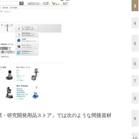
3
4
5
6
7
8
業・研究開発用品ストア」では次のような間接資材
9
10