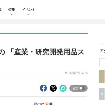
載
特集
イベント
材の 「産業・研究開発用品ス
ア
2015/06/29 14:15
1
通知
2