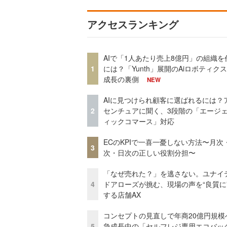
アクセスランキング
AIで「1人あたり売上8億円」の組織を
1
には？「Yunth」展開のAiロボティク
成長の裏側
NEW
AIに見つけられ顧客に選ばれるには？
2
センチュアに聞く、3段階の「エージ
ィックコマース」対応
ECのKPIで一喜一憂しない方法〜月次
3
次・日次の正しい役割分担〜
「なぜ売れた？」を逃さない。ユナイ
4
ドアローズが挑む、現場の声を“良質に
する店舗AX
コンセプトの見直しで年商20億円規
5
急成長中の「セルフレジ専用エコバッ