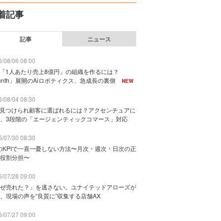
着記事
記事
ニュース
/08/06 08:00
で「1人あたり売上8億円」の組織を作るには？
unth」展開のAiロボティクス、急成長の裏側
NEW
/08/04 08:30
に見つけられ顧客に選ばれるには？アクセンチュアに
、3段階の「エージェンティックコマース」対応
/07/30 08:30
のKPIで一喜一憂しない方法〜月次・週次・日次の正
役割分担〜
/07/28 09:00
ぜ売れた？」を逃さない。ユナイテッドアローズが
、現場の声を“良質に”収集する店舗AX
/07/27 09:00