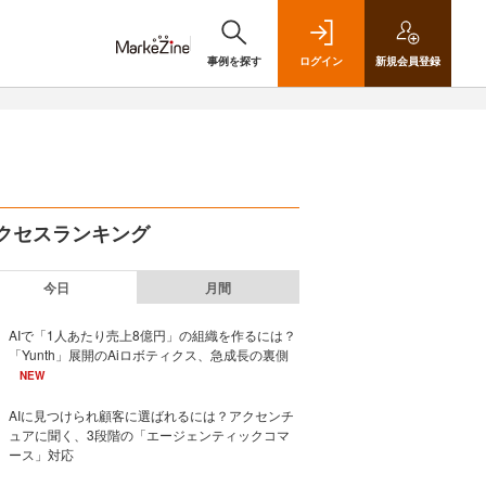
事例を探す
ログイン
新規
会員登録
クセスランキング
今日
月間
AIで「1人あたり売上8億円」の組織を作るには？
「Yunth」展開のAiロボティクス、急成長の裏側
NEW
AIに見つけられ顧客に選ばれるには？アクセンチ
ュアに聞く、3段階の「エージェンティックコマ
ース」対応