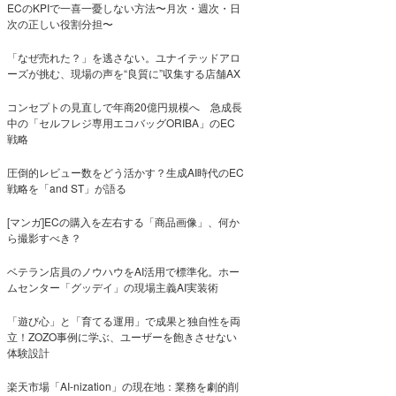
ECのKPIで一喜一憂しない方法〜月次・週次・日
次の正しい役割分担〜
「なぜ売れた？」を逃さない。ユナイテッドアロ
ーズが挑む、現場の声を“良質に”収集する店舗AX
コンセプトの見直しで年商20億円規模へ 急成長
中の「セルフレジ専用エコバッグORIBA」のEC
戦略
圧倒的レビュー数をどう活かす？生成AI時代のEC
戦略を「and ST」が語る
[マンガ]ECの購入を左右する「商品画像」、何か
ら撮影すべき？
ベテラン店員のノウハウをAI活用で標準化。ホー
ムセンター「グッデイ」の現場主義AI実装術
「遊び心」と「育てる運用」で成果と独自性を両
立！ZOZO事例に学ぶ、ユーザーを飽きさせない
体験設計
楽天市場「AI-nization」の現在地：業務を劇的削