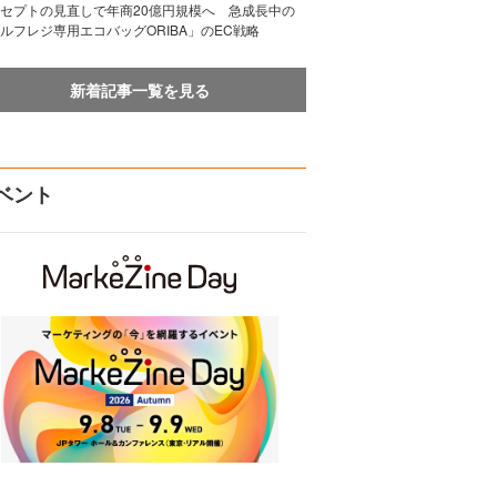
セプトの見直しで年商20億円規模へ 急成長中の
ルフレジ専用エコバッグORIBA」のEC戦略
新着記事一覧を見る
ベント