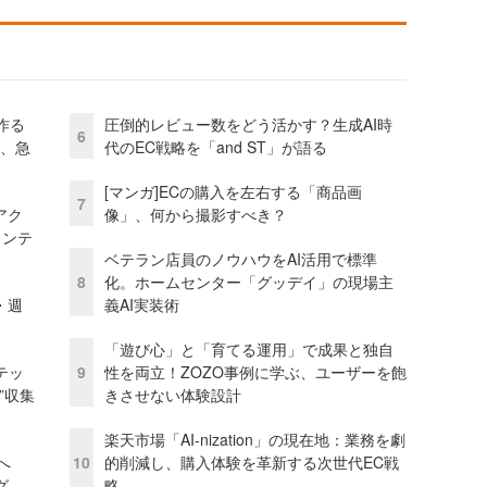
作る
圧倒的レビュー数をどう活かす？生成AI時
6
ス、急
代のEC戦略を「and ST」が語る
[マンガ]ECの購入を左右する「商品画
7
アク
像」、何から撮影すべき？
ェンテ
ベテラン店員のノウハウをAI活用で標準
8
化。ホームセンター「グッデイ」の現場主
・週
義AI実装術
「遊び心」と「育てる運用」で成果と独自
テッ
9
性を両立！ZOZO事例に学ぶ、ユーザーを飽
”収集
きさせない体験設計
楽天市場「AI-nization」の現在地：業務を劇
模へ
10
的削減し、購入体験を革新する次世代EC戦
グ
略