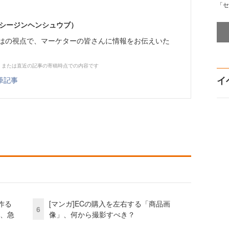
「セ
イーシージンヘンシュウブ）
らではの視点で、マーケターの皆さんに情報をお伝えいた
、または直近の記事の寄稿時点での内容です
イ
筆記事
作る
[マンガ]ECの購入を左右する「商品画
6
ス、急
像」、何から撮影すべき？