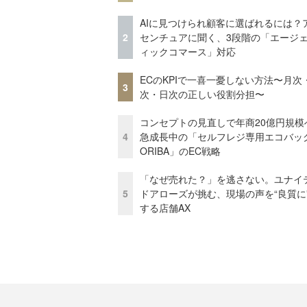
AIに見つけられ顧客に選ばれるには？
2
センチュアに聞く、3段階の「エージ
ィックコマース」対応
ECのKPIで一喜一憂しない方法〜月次
3
次・日次の正しい役割分担〜
コンセプトの見直しで年商20億円規
4
急成長中の「セルフレジ専用エコバッ
ORIBA」のEC戦略
「なぜ売れた？」を逃さない。ユナイ
5
ドアローズが挑む、現場の声を“良質に
する店舗AX