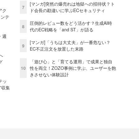
[マンガ]突然の爆売れは地獄への招待状？ト
7
アク
ド会長の勘違いに学ぶECセキュリティ
ェンテ
圧倒的レビュー数をどう活かす？生成AI時
8
代のEC戦略を「and ST」が語る
・週
[マンガ]「うちは大丈夫」が一番危ない？
9
EC不正注文を放置した末路
模へ
「遊び心」と「育てる運用」で成果と独自
グ
10
性を両立！ZOZO事例に学ぶ、ユーザーを飽
きさせない体験設計
テッ
”収集