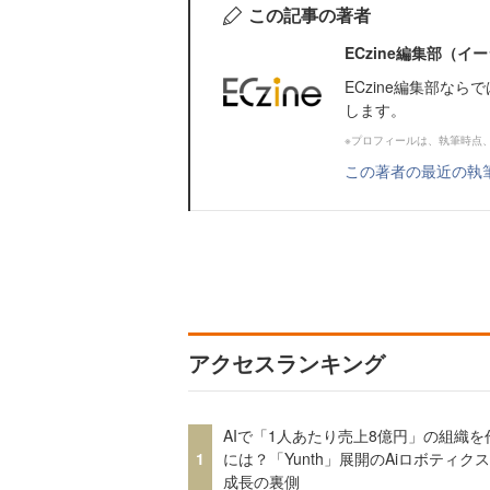
この記事の著者
ECzine編集部（
ECzine編集部な
します。
※プロフィールは、執筆時点
この著者の最近の執
アクセスランキング
AIで「1人あたり売上8億円」の組織を
1
には？「Yunth」展開のAiロボティク
成長の裏側