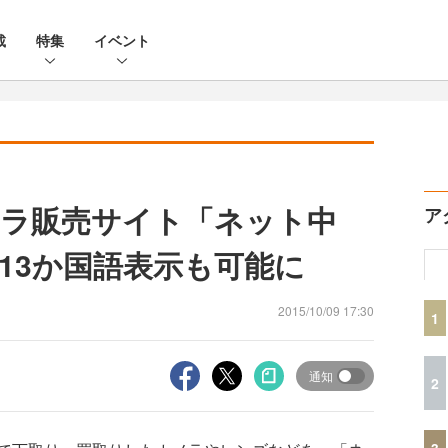
載
特集
イベント
ラ販売サイト「ネット中
ア
13か国語表示も可能に
2015/10/09 17:30
1
通知
2
3