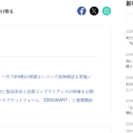
新
受け取る
2026
AI
「Y
2026
AI
聞く
、一方で約9割が検索エンジンで追加検証を実施／
2026
EC
しい
向けに製品安全と品質コンプライアンスの研修を公開
スプラットフォーム「EBISUMART」と連携開始
2026
「な
挑む
2026
コン