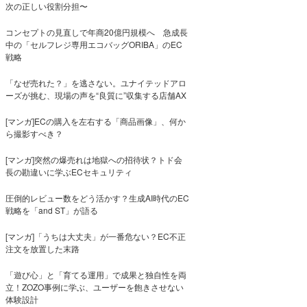
次の正しい役割分担〜
コンセプトの見直しで年商20億円規模へ 急成長
中の「セルフレジ専用エコバッグORIBA」のEC
戦略
「なぜ売れた？」を逃さない。ユナイテッドアロ
ーズが挑む、現場の声を“良質に”収集する店舗AX
[マンガ]ECの購入を左右する「商品画像」、何か
ら撮影すべき？
[マンガ]突然の爆売れは地獄への招待状？トド会
長の勘違いに学ぶECセキュリティ
圧倒的レビュー数をどう活かす？生成AI時代のEC
戦略を「and ST」が語る
[マンガ]「うちは大丈夫」が一番危ない？EC不正
注文を放置した末路
「遊び心」と「育てる運用」で成果と独自性を両
立！ZOZO事例に学ぶ、ユーザーを飽きさせない
体験設計