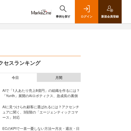
事例を探す
ログイン
新規
会員登録
クセスランキング
今日
月間
AIで「1人あたり売上8億円」の組織を作るには？
「Yunth」展開のAiロボティクス、急成長の裏側
AIに見つけられ顧客に選ばれるには？アクセンチ
ュアに聞く、3段階の「エージェンティックコマ
ース」対応
ECのKPIで一喜一憂しない方法〜月次・週次・日