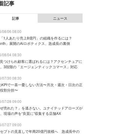
着記事
記事
ニュース
/08/06 08:00
で「1人あたり売上8億円」の組織を作るには？
unth」展開のAiロボティクス、急成長の裏側
/08/04 08:30
に見つけられ顧客に選ばれるには？アクセンチュアに
、3段階の「エージェンティックコマース」対応
/07/30 08:30
のKPIで一喜一憂しない方法〜月次・週次・日次の正
役割分担〜
/07/28 09:00
ぜ売れた？」を逃さない。ユナイテッドアローズが
、現場の声を“良質に”収集する店舗AX
/07/27 09:00
セプトの見直しで年商20億円規模へ 急成長中の