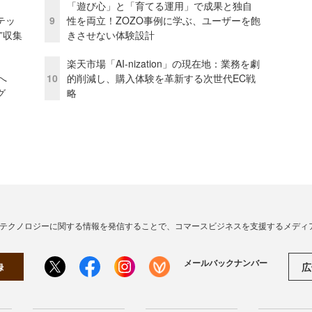
「遊び心」と「育てる運用」で成果と独自
テッ
9
性を両立！ZOZO事例に学ぶ、ユーザーを飽
”収集
きさせない体験設計
楽天市場「AI-nization」の現在地：業務を劇
模へ
10
的削減し、購入体験を革新する次世代EC戦
グ
略
・テクノロジーに関する情報を発信することで、コマースビジネスを支援するメディ
メールバックナンバー
広
録