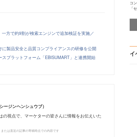
コン
「セ
、一方で約9割が検索エンジンで追加検証を実施／
向けに製品安全と品質コンプライアンスの研修を公開
イ
スプラットフォーム「EBISUMART」と連携開始
イーシージンヘンシュウブ）
らではの視点で、マーケターの皆さんに情報をお伝えいた
、または直近の記事の寄稿時点での内容です