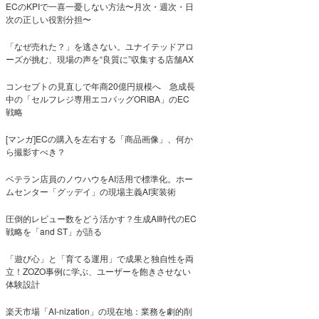
ECのKPIで一喜一憂しない方法〜月次・週次・日
次の正しい役割分担〜
「なぜ売れた？」を逃さない。ユナイテッドアロ
ーズが挑む、現場の声を“良質に”収集する店舗AX
コンセプトの見直しで年商20億円規模へ 急成長
中の「セルフレジ専用エコバッグORIBA」のEC
戦略
[マンガ]ECの購入を左右する「商品画像」、何か
ら撮影すべき？
ベテラン店員のノウハウをAI活用で標準化。ホー
ムセンター「グッデイ」の現場主義AI実装術
圧倒的レビュー数をどう活かす？生成AI時代のEC
戦略を「and ST」が語る
「遊び心」と「育てる運用」で成果と独自性を両
立！ZOZO事例に学ぶ、ユーザーを飽きさせない
体験設計
楽天市場「AI-nization」の現在地：業務を劇的削