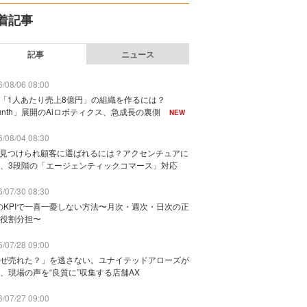
着記事
記事
ニュース
/08/06 08:00
で「1人あたり売上8億円」の組織を作るには？
unth」展開のAiロボティクス、急成長の裏側
NEW
/08/04 08:30
に見つけられ顧客に選ばれるには？アクセンチュアに
、3段階の「エージェンティックコマース」対応
/07/30 08:30
のKPIで一喜一憂しない方法〜月次・週次・日次の正
役割分担〜
/07/28 09:00
ぜ売れた？」を逃さない。ユナイテッドアローズが
、現場の声を“良質に”収集する店舗AX
/07/27 09:00