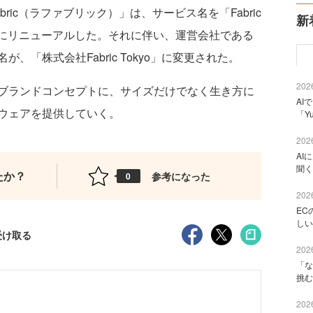
ric（ラファブリック）」は、サービス名を「Fabric
新
）」にリニューアルした。それに伴い、運営会社である
「株式会社Fabric Tokyo」に変更された。
2026
 Life」を新ブランドコンセプトに、サイズだけでなく生き方に
AI
ウェアを提供していく。
「Y
2026
AI
聞く
たか？
参考になった
0
2026
EC
しい
受け取る
2026
「な
挑む
2026