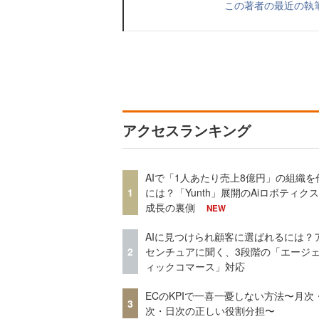
この著者の最近の執
アクセスランキング
AIで「1人あたり売上8億円」の組織を
1
には？「Yunth」展開のAiロボティク
成長の裏側
NEW
AIに見つけられ顧客に選ばれるには？
2
センチュアに聞く、3段階の「エージ
ィックコマース」対応
ECのKPIで一喜一憂しない方法〜月次
3
次・日次の正しい役割分担〜