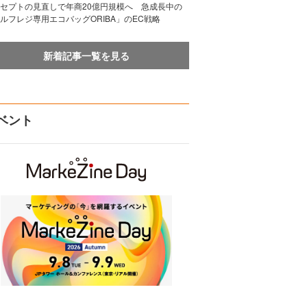
セプトの見直しで年商20億円規模へ 急成長中の
ルフレジ専用エコバッグORIBA」のEC戦略
新着記事一覧を見る
ベント