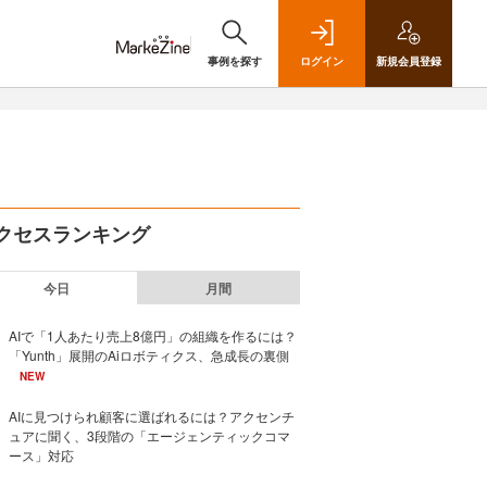
事例を探す
ログイン
新規
会員登録
クセスランキング
今日
月間
AIで「1人あたり売上8億円」の組織を作るには？
「Yunth」展開のAiロボティクス、急成長の裏側
NEW
AIに見つけられ顧客に選ばれるには？アクセンチ
ュアに聞く、3段階の「エージェンティックコマ
ース」対応