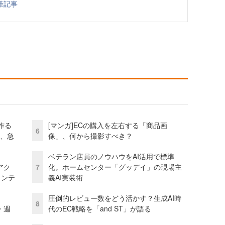
筆記事
作る
[マンガ]ECの購入を左右する「商品画
6
ス、急
像」、何から撮影すべき？
ベテラン店員のノウハウをAI活用で標準
アク
7
化。ホームセンター「グッデイ」の現場主
ェンテ
義AI実装術
圧倒的レビュー数をどう活かす？生成AI時
8
・週
代のEC戦略を「and ST」が語る