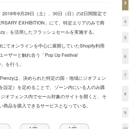
3
y）は、2018年9月29日（土）、30日（日）の2日間限定で
4
IVERSARY EXHIBITION」にて、特定エリアのみで商
renzy」を活用したフラッシュセールを実施する。
5
dにてオンラインを中心に展開していたShopify利用
と触れ合う「Pop Up Festival
6
pify」を行う。
7
Frenzyは、決められた特定の国・地域にジオフェン
を設定）を定めることで、ゾーン内にいる人のみ購
8
ある。ジオフェンス内でセール対象のサイトを開くと、そ
い商品を購入できるサービスとなっている。
9
10