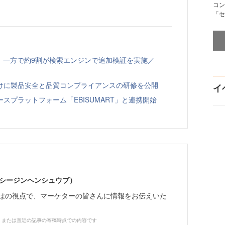
コン
「セ
、一方で約9割が検索エンジンで追加検証を実施／
向けに製品安全と品質コンプライアンスの研修を公開
イ
スプラットフォーム「EBISUMART」と連携開始
イーシージンヘンシュウブ）
らではの視点で、マーケターの皆さんに情報をお伝えいた
、または直近の記事の寄稿時点での内容です