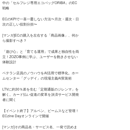
中の「セルフレジ専用エコバッグORIBA」のEC
戦略
ECのKPIで一喜一憂しない方法〜月次・週次・日
次の正しい役割分担〜
[マンガ]ECの購入を左右する「商品画像」、何か
ら撮影すべき？
「遊び心」と「育てる運用」で成果と独自性を両
立！ZOZO事例に学ぶ、ユーザーを飽きさせない
体験設計
ベテラン店員のノウハウをAI活用で標準化。ホー
ムセンター「グッデイ」の現場主義AI実装術
LTVに約30％差を生む「定期通販のジレンマ」を
解く。カード払い促進の変革を決済サービス開発
者に聞く
【イベント終了】アルペン、ビームスなど登壇！
ECzine Dayオンラインで開催
[マンガ]その商品名・サービス名、一発で読めま