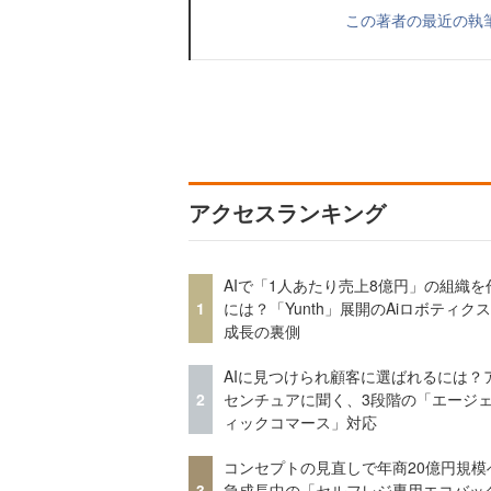
この著者の最近の執
アクセスランキング
AIで「1人あたり売上8億円」の組織を
1
には？「Yunth」展開のAiロボティク
成長の裏側
AIに見つけられ顧客に選ばれるには？
2
センチュアに聞く、3段階の「エージ
ィックコマース」対応
コンセプトの見直しで年商20億円規
3
急成長中の「セルフレジ専用エコバッ