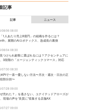
着記事
記事
ニュース
/08/06 08:00
で「1人あたり売上8億円」の組織を作るには？
unth」展開のAiロボティクス、急成長の裏側
/08/04 08:30
に見つけられ顧客に選ばれるには？アクセンチュアに
、3段階の「エージェンティックコマース」対応
/07/30 08:30
のKPIで一喜一憂しない方法〜月次・週次・日次の正
役割分担〜
/07/28 09:00
ぜ売れた？」を逃さない。ユナイテッドアローズが
、現場の声を“良質に”収集する店舗AX
/07/27 09:00