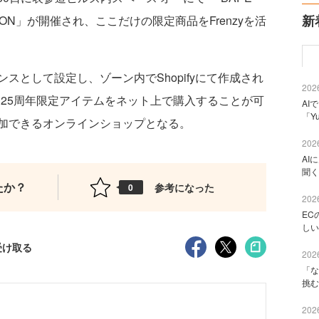
新
HIBITION」が開催され、ここだけの限定商品をFrenzyを活
として設定し、ゾーン内でShopifyにて作成され
2026
に25周年限定アイテムをネット上で購入することが可
AI
「Y
加できるオンラインショップとなる。
2026
AI
聞く
たか？
参考になった
0
2026
EC
しい
受け取る
2026
「な
挑む
2026