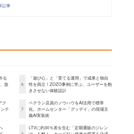
筆記事
作る
「遊び心」と「育てる運用」で成果と独自
ス、急
6
性を両立！ZOZO事例に学ぶ、ユーザーを飽
きさせない体験設計
アク
ベテラン店員のノウハウをAI活用で標準
ェンテ
7
化。ホームセンター「グッデイ」の現場主
義AI実装術
模へ
LTVに約30％差を生む「定期通販のジレン
グ
8
マ」を解く。カード払い促進の変革を決済