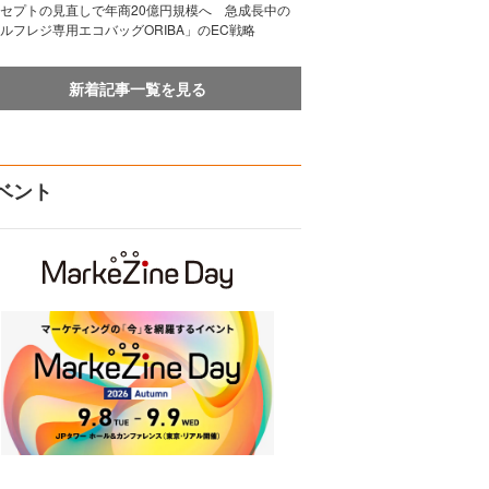
セプトの見直しで年商20億円規模へ 急成長中の
ルフレジ専用エコバッグORIBA」のEC戦略
新着記事一覧を見る
ベント