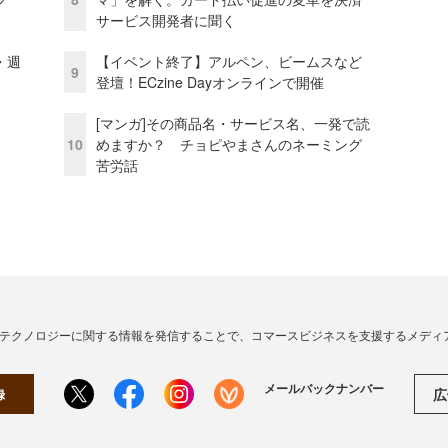
サービス開発者に聞く
・週
【イベント終了】アルペン、ビームスなど
9
登壇！ECzine Dayオンラインで開催
[マンガ]その商品名・サービス名、一発で読
10
めますか？ チョピやまさんのネーミング
苦労話
・テクノロジーに関する情報を発信することで、コマースビジネスを支援するメディ
メールバックナンバー
広
録