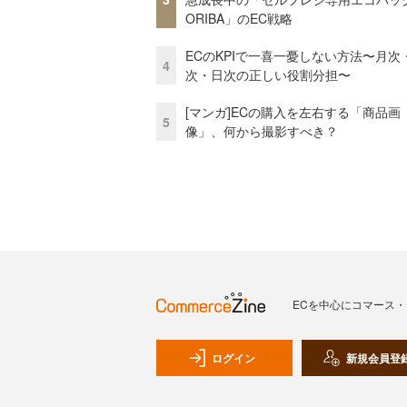
ORIBA」のEC戦略
ECのKPIで一喜一憂しない方法〜月次
4
次・日次の正しい役割分担〜
[マンガ]ECの購入を左右する「商品画
5
像」、何から撮影すべき？
ECを中心にコマース
ログイン
新規会員登