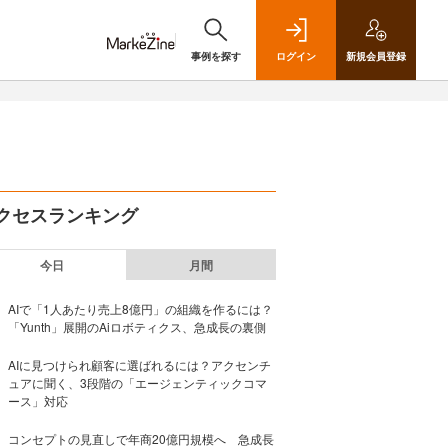
事例を探す
ログイン
新規
会員登録
クセスランキング
今日
月間
AIで「1人あたり売上8億円」の組織を作るには？
「Yunth」展開のAiロボティクス、急成長の裏側
AIに見つけられ顧客に選ばれるには？アクセンチ
ュアに聞く、3段階の「エージェンティックコマ
ース」対応
コンセプトの見直しで年商20億円規模へ 急成長