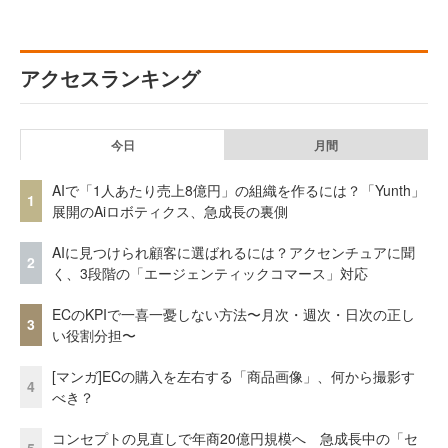
アクセスランキング
今日
月間
AIで「1人あたり売上8億円」の組織を作るには？「Yunth」
1
展開のAiロボティクス、急成長の裏側
AIに見つけられ顧客に選ばれるには？アクセンチュアに聞
2
く、3段階の「エージェンティックコマース」対応
ECのKPIで一喜一憂しない方法〜月次・週次・日次の正し
3
い役割分担〜
[マンガ]ECの購入を左右する「商品画像」、何から撮影す
4
べき？
コンセプトの見直しで年商20億円規模へ 急成長中の「セ