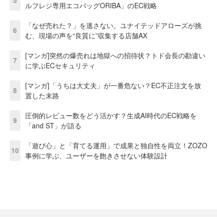
5
ルフレジ専用エコバッグORIBA」のEC戦略
「なぜ売れた？」を逃さない。ユナイテッドアローズが挑
6
む、現場の声を“良質に”収集する店舗AX
[マンガ]突然の爆売れは地獄への招待状？トド会長の勘違い
7
に学ぶECセキュリティ
[マンガ]「うちは大丈夫」が一番危ない？EC不正注文を放
8
置した末路
圧倒的レビュー数をどう活かす？生成AI時代のEC戦略を
9
「and ST」が語る
「遊び心」と「育てる運用」で成果と独自性を両立！ZOZO
10
事例に学ぶ、ユーザーを飽きさせない体験設計