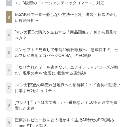
く、3段階の「エージェンティックコマース」対応
ECのKPIで一喜一憂しない方法〜月次・週次・日次の正し
3
い役割分担〜
[マンガ]ECの購入を左右する「商品画像」、何から撮影す
4
べき？
コンセプトの見直しで年商20億円規模へ 急成長中の「セ
5
ルフレジ専用エコバッグORIBA」のEC戦略
「なぜ売れた？」を逃さない。ユナイテッドアローズが挑
6
む、現場の声を“良質に”収集する店舗AX
[マンガ]突然の爆売れは地獄への招待状？トド会長の勘違い
7
に学ぶECセキュリティ
[マンガ]「うちは大丈夫」が一番危ない？EC不正注文を放
8
置した末路
圧倒的レビュー数をどう活かす？生成AI時代のEC戦略を
9
「and ST」が語る