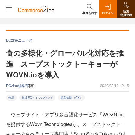
新規
事例を探す
ログイン
会員登録
ECzineニュース
食の多様化・グローバル化対応を推
進 スープストックトーキョーが
WOVN.ioを導入
ECzine編集部
[著]
2020/02/19 12:15
食品
越境EC／インバウンド
顧客体験（CX）
ウェブサイト・アプリ多言語化サービス「WOVN.io」
を提供するWovn Technologiesが、スープストックトー
キョーの食べるスープ専門店「Soup Stock Tokyo」のオ