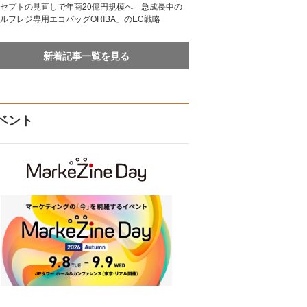
セプトの見直しで年商20億円規模へ 急成長中の
ルフレジ専用エコバッグORIBA」のEC戦略
新着記事一覧を見る
ベント