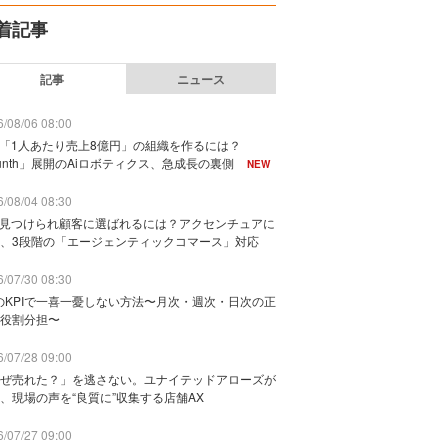
着記事
記事
ニュース
/08/06 08:00
で「1人あたり売上8億円」の組織を作るには？
unth」展開のAiロボティクス、急成長の裏側
NEW
/08/04 08:30
に見つけられ顧客に選ばれるには？アクセンチュアに
、3段階の「エージェンティックコマース」対応
/07/30 08:30
のKPIで一喜一憂しない方法〜月次・週次・日次の正
役割分担〜
/07/28 09:00
ぜ売れた？」を逃さない。ユナイテッドアローズが
、現場の声を“良質に”収集する店舗AX
/07/27 09:00