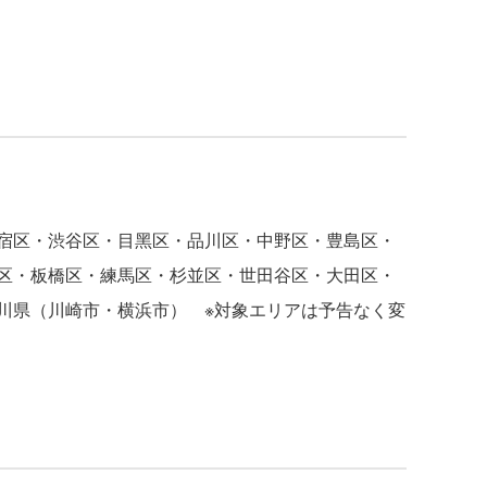
宿区・渋⾕区・⽬⿊区・品川区・中野区・豊島区・
区・板橋区・練⾺区・杉並区・世⽥⾕区・⼤⽥区・
川県（川崎市・横浜市） ※対象エリアは予告なく変