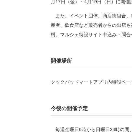
⽉17⽇（⾦）～4⽉19⽇（⽇）に開催
また、イベント団体、商店街組合、
産者、飲食店など販売者からの出店も
料。マルシェ特設サイト申込み・問合
開催場所
クックパッドマートアプリ内特設ペー
今後の開催予定
毎週⾦曜⽇0時から⽇曜⽇24時の間