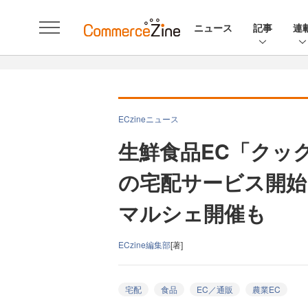
ニュース
記事
連
ECzineニュース
生鮮食品EC「クッ
の宅配サービス開始
マルシェ開催も
ECzine編集部
[著]
宅配
食品
EC／通販
農業EC