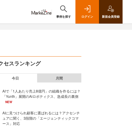
事例を探す
ログイン
新規
会員登録
クセスランキング
今日
月間
AIで「1人あたり売上8億円」の組織を作るには？
「Yunth」展開のAiロボティクス、急成長の裏側
NEW
AIに見つけられ顧客に選ばれるには？アクセンチ
ュアに聞く、3段階の「エージェンティックコマ
ース」対応