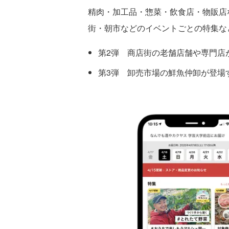
精⾁・加⼯品・惣菜・飲⾷店・物販店
街・朝市などのイベントごとの特集な
第2弾 商店街の⽼舗店舗や専⾨店
第3弾 卸売市場の鮮⿂仲卸が登場