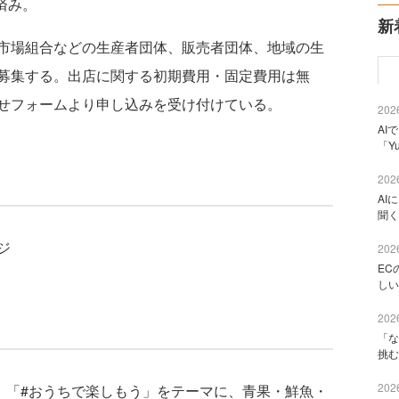
済み。
新
市場組合などの生産者団体、販売者団体、地域の生
募集する。出店に関する初期費用・固定費用は無
せフォームより申し込みを受け付けている。
2026
AI
「Y
2026
AI
聞く
ジ
2026
EC
しい
2026
「な
挑む
2026
、「#おうちで楽しもう」をテーマに、⻘果・鮮⿂・