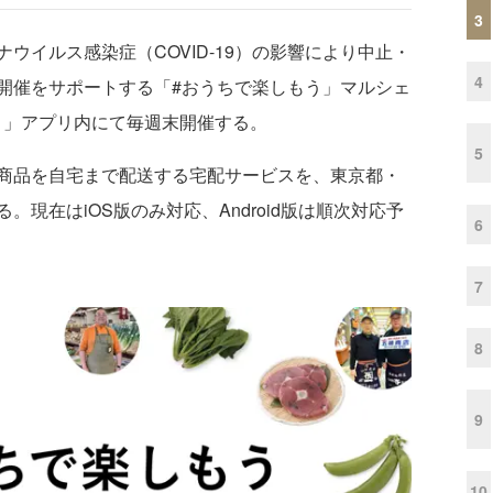
3
イルス感染症（COVID-19）の影響により中止・
4
開催をサポートする「#おうちで楽しもう」マルシェ
ト」アプリ内にて毎週末開催する。
5
商品を自宅まで配送する宅配サービスを、東京都・
現在はiOS版のみ対応、Android版は順次対応予
6
7
8
9
10