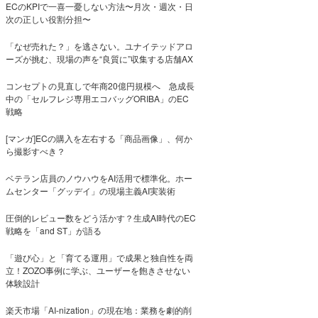
ECのKPIで一喜一憂しない方法〜月次・週次・日
次の正しい役割分担〜
「なぜ売れた？」を逃さない。ユナイテッドアロ
ーズが挑む、現場の声を“良質に”収集する店舗AX
コンセプトの見直しで年商20億円規模へ 急成長
中の「セルフレジ専用エコバッグORIBA」のEC
戦略
[マンガ]ECの購入を左右する「商品画像」、何か
ら撮影すべき？
ベテラン店員のノウハウをAI活用で標準化。ホー
ムセンター「グッデイ」の現場主義AI実装術
圧倒的レビュー数をどう活かす？生成AI時代のEC
戦略を「and ST」が語る
「遊び心」と「育てる運用」で成果と独自性を両
立！ZOZO事例に学ぶ、ユーザーを飽きさせない
体験設計
楽天市場「AI-nization」の現在地：業務を劇的削