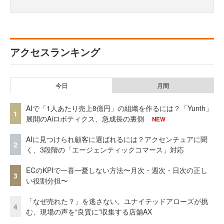
アクセスランキング
今日
月間
AIで「1人あたり売上8億円」の組織を作るには？「Yunth」
1
展開のAiロボティクス、急成長の裏側
NEW
AIに見つけられ顧客に選ばれるには？アクセンチュアに聞
2
く、3段階の「エージェンティックコマース」対応
ECのKPIで一喜一憂しない方法〜月次・週次・日次の正し
3
い役割分担〜
「なぜ売れた？」を逃さない。ユナイテッドアローズが挑
4
む、現場の声を“良質に”収集する店舗AX