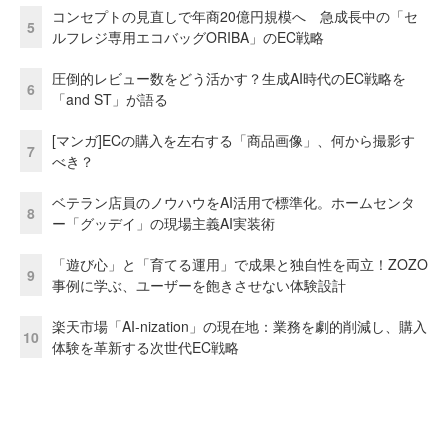
コンセプトの見直しで年商20億円規模へ 急成長中の「セ
5
ルフレジ専用エコバッグORIBA」のEC戦略
圧倒的レビュー数をどう活かす？生成AI時代のEC戦略を
6
「and ST」が語る
[マンガ]ECの購入を左右する「商品画像」、何から撮影す
7
べき？
ベテラン店員のノウハウをAI活用で標準化。ホームセンタ
8
ー「グッデイ」の現場主義AI実装術
「遊び心」と「育てる運用」で成果と独自性を両立！ZOZO
9
事例に学ぶ、ユーザーを飽きさせない体験設計
楽天市場「AI-nization」の現在地：業務を劇的削減し、購入
10
体験を革新する次世代EC戦略