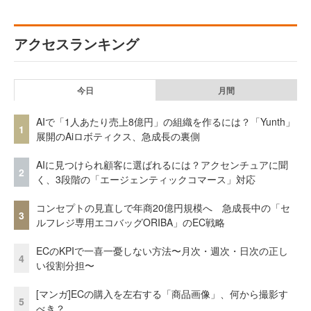
アクセスランキング
今日
月間
AIで「1人あたり売上8億円」の組織を作るには？「Yunth」
1
展開のAiロボティクス、急成長の裏側
AIに見つけられ顧客に選ばれるには？アクセンチュアに聞
2
く、3段階の「エージェンティックコマース」対応
コンセプトの見直しで年商20億円規模へ 急成長中の「セ
3
ルフレジ専用エコバッグORIBA」のEC戦略
ECのKPIで一喜一憂しない方法〜月次・週次・日次の正し
4
い役割分担〜
[マンガ]ECの購入を左右する「商品画像」、何から撮影す
5
べき？