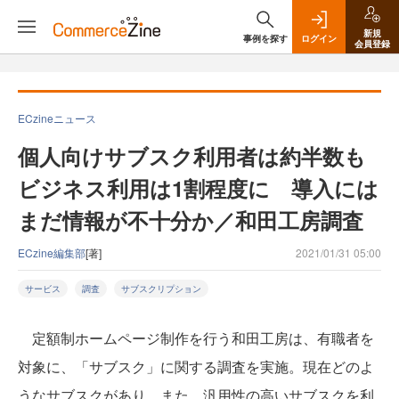
新規
事例を探す
ログイン
会員登録
ECzineニュース
個人向けサブスク利用者は約半数も
ビジネス利用は1割程度に 導入には
まだ情報が不十分か／和田工房調査
ECzine編集部
[著]
2021/01/31 05:00
サービス
調査
サブスクリプション
定額制ホームページ制作を行う和田工房は、有職者を
対象に、「サブスク」に関する調査を実施。現在どのよ
うなサブスクがあり、また、汎用性の高いサブスクを利