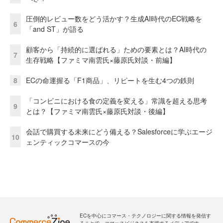
圧倒的レビュー数をどう活かす？生成AI時代のEC戦略を
6
「and ST」が語る
顧客から「持続的に選ばれる」ための要素とは？AI時代の
7
生存戦略【ファミマ南雲氏×藤原氏対談・前編】
8
ECの命運握る「F1商品」、リピートを生む4つの鉄則
「コンビニにおける食の定義を変える」常識を超える思考
9
とは？【ファミマ南雲氏×藤原氏対談・後編】
会話で購買する未来にどう備える？Salesforceに学ぶエージ
10
ェンティックコマースの今
ECを中心にコマース・テクノロジーに関する情報を発信す