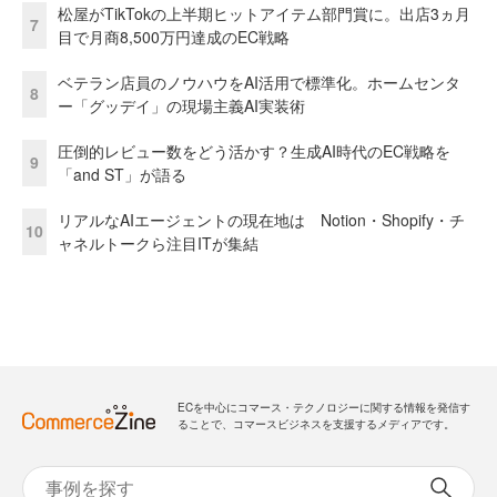
松屋がTikTokの上半期ヒットアイテム部門賞に。出店3ヵ月
7
目で月商8,500万円達成のEC戦略
ベテラン店員のノウハウをAI活用で標準化。ホームセンタ
8
ー「グッデイ」の現場主義AI実装術
圧倒的レビュー数をどう活かす？生成AI時代のEC戦略を
9
「and ST」が語る
リアルなAIエージェントの現在地は Notion・Shopify・チ
10
ャネルトークら注目ITが集結
ECを中心にコマース・テクノロジーに関する情報を発信す
ることで、コマースビジネスを支援するメディアです。