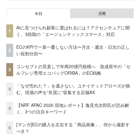
今日
月間
AIに見つけられ顧客に選ばれるには？アクセンチュアに聞
1
く、3段階の「エージェンティックコマース」対応
ECのKPIで一喜一憂しない方法〜月次・週次・日次の正し
2
い役割分担〜
コンセプトの見直しで年商20億円規模へ 急成長中の「セ
3
ルフレジ専用エコバッグORIBA」のEC戦略
「なぜ売れた？」を逃さない。ユナイテッドアローズが挑
4
む、現場の声を“良質に”収集する店舗AX
【NRF APAC 2026 現地レポート】逸見光次郎氏が読み解
5
く、3つの注目キーワード
[マンガ]ECの購入を左右する「商品画像」、何から撮影す
6
べき？